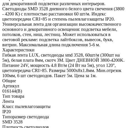
для декоративной подсветки различных интерьеров.
Светодиоды SMD 3528 дневного белого цвета свечения (3800
- 4200 К) с плотностью расстановки 60 шт/м. Индекс
цветопередачи CRI>85 и степень пылевлагозащиты IP20.
Универсальная лента для организации высококачественного
основного и декоративного освещения: подсветка мебели,
потолков, стен, ниш, лестниц. Может использоваться в
световой рекламе: подсветка лайтбоксов, вывесок, букв,
витрин. Максимальная длина подключения 5-6 м.
Характеристики
Гибкая лента LUX, светодиоды smd 3528, 60шт/м (300шт на
5м), белая плата 8мм, скотч 3М. Цвет ДНЕВНОЙ 3800-4200K.
Питание 24V, мощность 4.8 Вт/м (24 Вт на 5м), угол 120°,
цветопередача CRI>85. Размеры 5000х8x1.8мм. Мин.отрезок
100мм, 6 шт светодиодов. Пакет 5м. Цена за 1м.
Общие
Артикул
016144(B)
Тип товара
Лента
Класс пылевлагозащиты
IP20
Типоразмер светодиода
SMD 3528
Плотность светодиодов