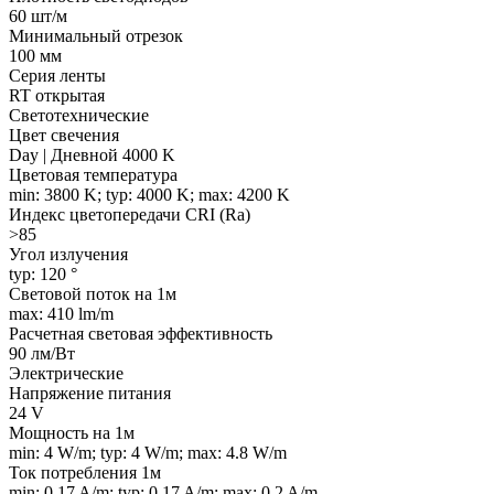
60 шт/м
Минимальный отрезок
100 мм
Серия ленты
RT открытая
Светотехнические
Цвет свечения
Day | Дневной 4000 K
Цветовая температура
min: 3800 K; typ: 4000 K; max: 4200 K
Индекс цветопередачи CRI (Ra)
>85
Угол излучения
typ: 120 °
Световой поток на 1м
max: 410 lm/m
Расчетная световая эффективность
90 лм/Вт
Электрические
Напряжение питания
24 V
Мощность на 1м
min: 4 W/m; typ: 4 W/m; max: 4.8 W/m
Ток потребления 1м
min: 0.17 A/m; typ: 0.17 A/m; max: 0.2 A/m