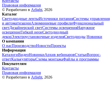
Контакты
Правовая информация
© Разработано в
Arlight
, 2026
Каталог
Светодиодные ленты
Источники питания
Системы управления
и автоматизации
Алюминиевые профили
Функциональный
свет
Дизайнерский свет
Системы освещения
Наружное
освещение
Гибкий неон
Светодиодный
декор
Электроустановочные изделия
Светодиоды
Новинки
О компании
О нас
Производство
Новости
Проекты
Информация
Каталоги
Видео
Новинки
Архив вебинаров
Статьи
Вопрос-
ответ
Калькуляторы
Схемы монтажа
Файлы и программы
Покупателям
Контакты
Правовая информация
© Разработано в
Arlight
, 2026