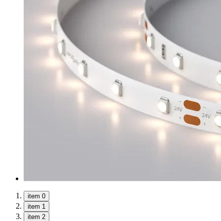
item 0
item 1
item 2