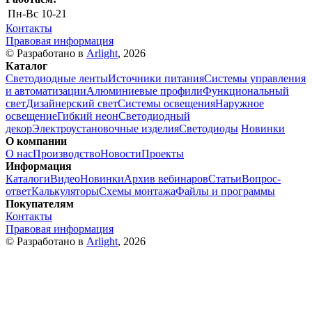
Пн-Вс
10-21
Контакты
Правовая информация
© Разработано в
Arlight
, 2026
Каталог
Светодиодные ленты
Источники питания
Системы управления
и автоматизации
Алюминиевые профили
Функциональный
свет
Дизайнерский свет
Системы освещения
Наружное
освещение
Гибкий неон
Светодиодный
декор
Электроустановочные изделия
Светодиоды
Новинки
О компании
О нас
Производство
Новости
Проекты
Информация
Каталоги
Видео
Новинки
Архив вебинаров
Статьи
Вопрос-
ответ
Калькуляторы
Схемы монтажа
Файлы и программы
Покупателям
Контакты
Правовая информация
© Разработано в
Arlight
, 2026