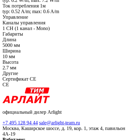
typ: 6.2 W/m; max: 7.2 W/m
Ток потребления 1м
typ: 0.52 A/m; max: 0.6 A/m
Управление
Каналы управления
1 CH (1 канал - Mono)
Габариты
Длина
5000 мм
Ширина
10 мм
Высота
2.7 мм
Другие
Сертификат CE
CE
официальный дилер Arlight
+7 495 128 94 44
sale@arlight-team.ru
Москва, Каширское шоссе, д. 19, кор. 1, этаж 4, павильон
4А-19
Работаем: