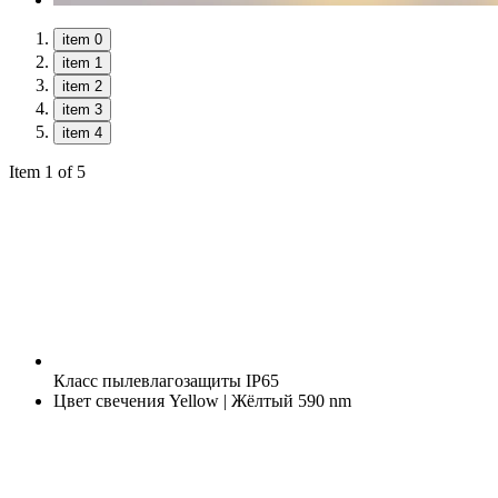
item 0
item 1
item 2
item 3
item 4
Item 1 of 5
Класс пылевлагозащиты
IP65
Цвет свечения
Yellow | Жёлтый 590 nm