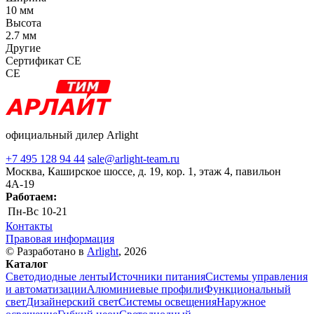
10 мм
Высота
2.7 мм
Другие
Сертификат CE
CE
официальный дилер Arlight
+7 495 128 94 44
sale@arlight-team.ru
Москва, Каширское шоссе, д. 19, кор. 1, этаж 4, павильон
4А-19
Работаем:
Пн-Вс
10-21
Контакты
Правовая информация
© Разработано в
Arlight
, 2026
Каталог
Светодиодные ленты
Источники питания
Системы управления
и автоматизации
Алюминиевые профили
Функциональный
свет
Дизайнерский свет
Системы освещения
Наружное