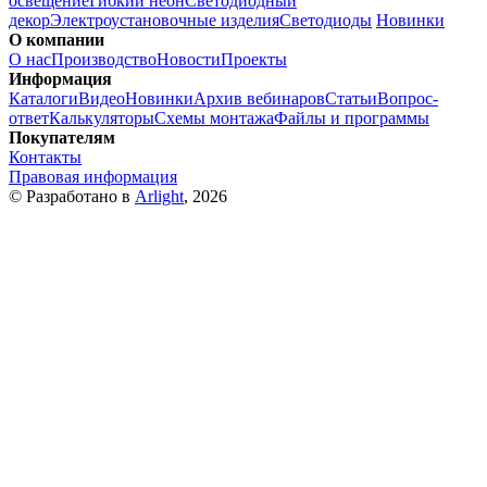
освещение
Гибкий неон
Светодиодный
декор
Электроустановочные изделия
Светодиоды
Новинки
О компании
О нас
Производство
Новости
Проекты
Информация
Каталоги
Видео
Новинки
Архив вебинаров
Статьи
Вопрос-
ответ
Калькуляторы
Схемы монтажа
Файлы и программы
Покупателям
Контакты
Правовая информация
© Разработано в
Arlight
, 2026