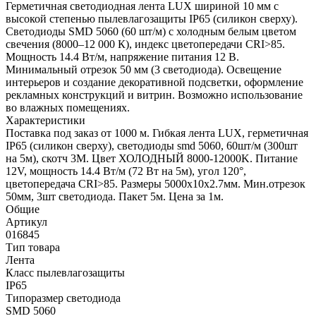
Герметичная светодиодная лента LUX шириной 10 мм с
высокой степенью пылевлагозащиты IP65 (силикон сверху).
Светодиоды SMD 5060 (60 шт/м) с холодным белым цветом
свечения (8000–12 000 К), индекс цветопередачи CRI>85.
Мощность 14.4 Вт/м, напряжение питания 12 В.
Минимальный отрезок 50 мм (3 светодиода). Освещение
интерьеров и создание декоративной подсветки, оформление
рекламных конструкций и витрин. Возможно использование
во влажных помещениях.
Характеристики
Поставка под заказ от 1000 м. Гибкая лента LUX, герметичная
IP65 (силикон сверху), светодиоды smd 5060, 60шт/м (300шт
на 5м), скотч 3М. Цвет ХОЛОДНЫЙ 8000-12000K. Питание
12V, мощность 14.4 Вт/м (72 Вт на 5м), угол 120°,
цветопередача CRI>85. Размеры 5000х10x2.7мм. Мин.отрезок
50мм, 3шт светодиода. Пакет 5м. Цена за 1м.
Общие
Артикул
016845
Тип товара
Лента
Класс пылевлагозащиты
IP65
Типоразмер светодиода
SMD 5060