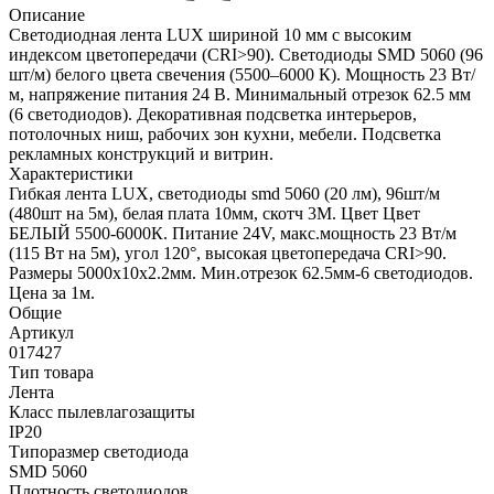
Описание
Светодиодная лента LUX шириной 10 мм с высоким
индексом цветопередачи (CRI>90). Светодиоды SMD 5060 (96
шт/м) белого цвета свечения (5500–6000 К). Мощность 23 Вт/
м, напряжение питания 24 В. Минимальный отрезок 62.5 мм
(6 светодиодов). Декоративная подсветка интерьеров,
потолочных ниш, рабочих зон кухни, мебели. Подсветка
рекламных конструкций и витрин.
Характеристики
Гибкая лента LUX, светодиоды smd 5060 (20 лм), 96шт/м
(480шт на 5м), белая плата 10мм, скотч 3М. Цвет Цвет
БЕЛЫЙ 5500-6000К. Питание 24V, макс.мощность 23 Вт/м
(115 Вт на 5м), угол 120°, высокая цветопередача CRI>90.
Размеры 5000х10х2.2мм. Мин.отрезок 62.5мм-6 светодиодов.
Цена за 1м.
Общие
Артикул
017427
Тип товара
Лента
Класс пылевлагозащиты
IP20
Типоразмер светодиода
SMD 5060
Плотность светодиодов