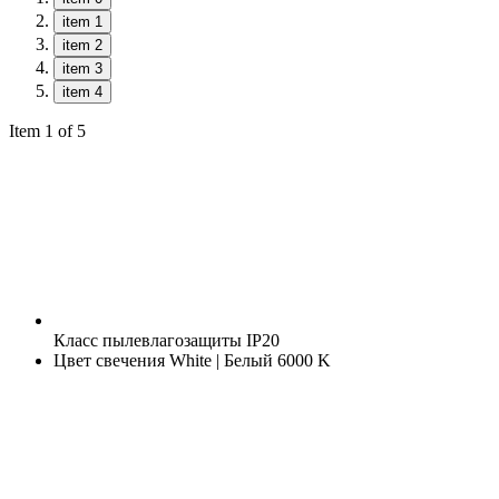
item 1
item 2
item 3
item 4
Item 1 of 5
Класс пылевлагозащиты
IP20
Цвет свечения
White | Белый 6000 K