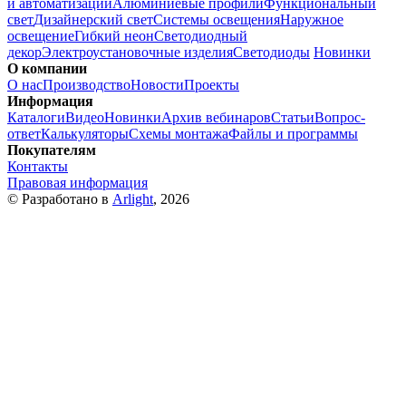
и автоматизации
Алюминиевые профили
Функциональный
свет
Дизайнерский свет
Системы освещения
Наружное
освещение
Гибкий неон
Светодиодный
декор
Электроустановочные изделия
Светодиоды
Новинки
О компании
О нас
Производство
Новости
Проекты
Информация
Каталоги
Видео
Новинки
Архив вебинаров
Статьи
Вопрос-
ответ
Калькуляторы
Схемы монтажа
Файлы и программы
Покупателям
Контакты
Правовая информация
© Разработано в
Arlight
, 2026