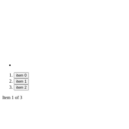
item 0
item 1
item 2
Item 1 of 3