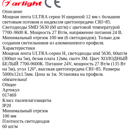
Описание
Мощная лента ULTRA серии H шириной 12 мм с большим
световым потоком и индексом цветопередачи CRI>85.
Светодиоды SMD 5630 (60 шт/м) с цветовой температурой
7700–9600 К. Мощность 27 Вт/м, напряжение питания 24 В.
Минимальный отрезок 100 мм (6 светодиодов). Только для
создания светильников из алюминиевого профиля.
Характеристики
Мощная лента ULTRA-серии H, светодиоды smd 5630, 60шт/м
(300шт на 5м), белая плата 12мм, скотч 3М. Цвет ХОЛОДНЫЙ
БЕЛЫЙ 7700-9600К. Питание 24V, мощность 27 Вт/м (135 Вт
на 5м), угол 120°, высокая цветопередача CRI>85. Размеры
5000х12х1.5мм. Цена за 1м. Установка на профиль
обязательна!
Общие
Артикул
017469
Класс пылевлагозащиты
IP20
Минимальный отрезок
100 мм
Плотность светодиодов
60 шт/м