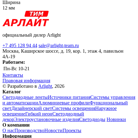
Ширина
12 мм
официальный дилер Arlight
+7 495 128 94 44
sale@arlight-team.ru
Москва, Каширское шоссе, д. 19, кор. 1, этаж 4, павильон
4А-19
Работаем:
Пн-Вс
10-21
Контакты
Правовая информация
© Разработано в
Arlight
, 2026
Каталог
Светодиодные ленты
Источники питания
Системы управления
и автоматизации
Алюминиевые профили
Функциональный
свет
Дизайнерский свет
Системы освещения
Наружное
освещение
Гибкий неон
Светодиодный
декор
Электроустановочные изделия
Светодиоды
Новинки
О компании
О нас
Производство
Новости
Проекты
Информация