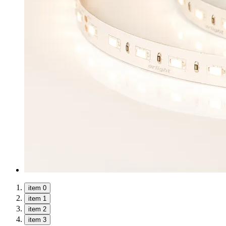
item 0
item 1
item 2
item 3