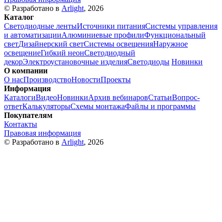
© Разработано в
Arlight
, 2026
Каталог
Светодиодные ленты
Источники питания
Системы управления
и автоматизации
Алюминиевые профили
Функциональный
свет
Дизайнерский свет
Системы освещения
Наружное
освещение
Гибкий неон
Светодиодный
декор
Электроустановочные изделия
Светодиоды
Новинки
О компании
О нас
Производство
Новости
Проекты
Информация
Каталоги
Видео
Новинки
Архив вебинаров
Статьи
Вопрос-
ответ
Калькуляторы
Схемы монтажа
Файлы и программы
Покупателям
Контакты
Правовая информация
© Разработано в
Arlight
, 2026