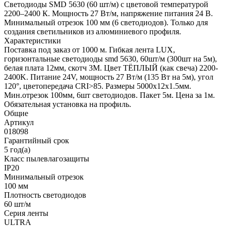
Светодиоды SMD 5630 (60 шт/м) с цветовой температурой
2200–2400 К. Мощность 27 Вт/м, напряжение питания 24 В.
Минимальный отрезок 100 мм (6 светодиодов). Только для
создания светильников из алюминиевого профиля.
Характеристики
Поставка под заказ от 1000 м. Гибкая лента LUX,
горизонтальные светодиоды smd 5630, 60шт/м (300шт на 5м),
белая плата 12мм, скотч 3М. Цвет ТЁПЛЫЙ (как свеча) 2200-
2400K. Питание 24V, мощность 27 Вт/м (135 Вт на 5м), угол
120°, цветопередача CRI>85. Размеры 5000х12x1.5мм.
Мин.отрезок 100мм, 6шт светодиодов. Пакет 5м. Цена за 1м.
Обязательная установка на профиль.
Общие
Артикул
018098
Гарантийный срок
5 год(а)
Класс пылевлагозащиты
IP20
Минимальный отрезок
100 мм
Плотность светодиодов
60 шт/м
Серия ленты
ULTRA