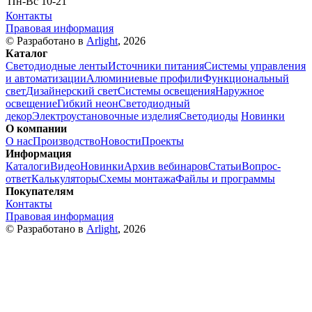
Пн-Вс
10-21
Контакты
Правовая информация
© Разработано в
Arlight
, 2026
Каталог
Светодиодные ленты
Источники питания
Системы управления
и автоматизации
Алюминиевые профили
Функциональный
свет
Дизайнерский свет
Системы освещения
Наружное
освещение
Гибкий неон
Светодиодный
декор
Электроустановочные изделия
Светодиоды
Новинки
О компании
О нас
Производство
Новости
Проекты
Информация
Каталоги
Видео
Новинки
Архив вебинаров
Статьи
Вопрос-
ответ
Калькуляторы
Схемы монтажа
Файлы и программы
Покупателям
Контакты
Правовая информация
© Разработано в
Arlight
, 2026