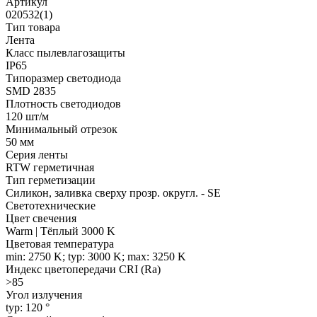
Артикул
020532(1)
Тип товара
Лента
Класс пылевлагозащиты
IP65
Типоразмер светодиода
SMD 2835
Плотность светодиодов
120 шт/м
Минимальный отрезок
50 мм
Серия ленты
RTW герметичная
Тип герметизации
Силикон, заливка сверху прозр. округл. - SE
Светотехнические
Цвет свечения
Warm | Тёплый 3000 K
Цветовая температура
min: 2750 K; typ: 3000 K; max: 3250 K
Индекс цветопередачи CRI (Ra)
>85
Угол излучения
typ: 120 °