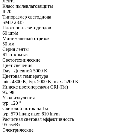
Лента
Класс пылевлагозащиты
IP20
Типоразмер светодиода
SMD 2835
Плотность светодиодов
60 шт/м
Минимальный отрезок
50 мм
Серия ленты
RT открытая
Светотехнические
Цвет свечения
Day | Дневной 5000 K
Цветовая температура
min: 4800 K; typ: 5000 K; max: 5200 K
Индекс цветопередачи CRI (Ra)
95..98
Угол излучения
typ: 120 °
Световой поток на 1м
typ: 570 lm/m; max: 610 lm/m
Расчетная световая эффективность
95 лм/Вт
Электрические