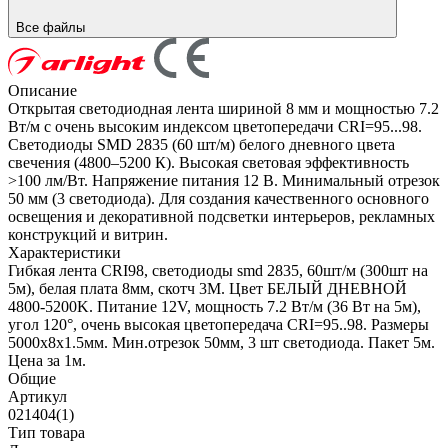
Все файлы
Описание
Открытая светодиодная лента шириной 8 мм и мощностью 7.2
Вт/м с очень высоким индексом цветопередачи CRI=95...98.
Светодиоды SMD 2835 (60 шт/м) белого дневного цвета
свечения (4800–5200 К). Высокая световая эффективность
>100 лм/Вт. Напряжение питания 12 В. Минимальный отрезок
50 мм (3 светодиода). Для создания качественного основного
освещения и декоративной подсветки интерьеров, рекламных
конструкций и витрин.
Характеристики
Гибкая лента CRI98, светодиоды smd 2835, 60шт/м (300шт на
5м), белая плата 8мм, скотч 3М. Цвет БЕЛЫЙ ДНЕВНОЙ
4800-5200K. Питание 12V, мощность 7.2 Вт/м (36 Вт на 5м),
угол 120°, очень высокая цветопередача CRI=95..98. Размеры
5000х8x1.5мм. Мин.отрезок 50мм, 3 шт светодиода. Пакет 5м.
Цена за 1м.
Общие
Артикул
021404(1)
Тип товара