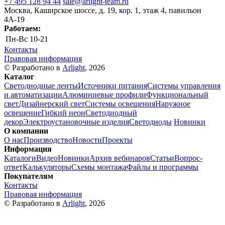
+7 495 128 94 44
sale@arlight-team.ru
Москва, Каширское шоссе, д. 19, кор. 1, этаж 4, павильон
4А-19
Работаем:
Пн-Вс
10-21
Контакты
Правовая информация
© Разработано в
Arlight
, 2026
Каталог
Светодиодные ленты
Источники питания
Системы управления
и автоматизации
Алюминиевые профили
Функциональный
свет
Дизайнерский свет
Системы освещения
Наружное
освещение
Гибкий неон
Светодиодный
декор
Электроустановочные изделия
Светодиоды
Новинки
О компании
О нас
Производство
Новости
Проекты
Информация
Каталоги
Видео
Новинки
Архив вебинаров
Статьи
Вопрос-
ответ
Калькуляторы
Схемы монтажа
Файлы и программы
Покупателям
Контакты
Правовая информация
© Разработано в
Arlight
, 2026