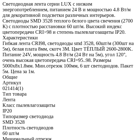
Светодиодная лента серии LUX с низким
энергопотреблением, питанием 24 В и мощностью 4.8 Вт/м
для декоративной подсветки различных интерьеров.
Светодиоды SMD 3528 теплого белого цвета свечения (2700
К) с плотностью расстановки 60 шт/м. Высокий индекс
цветопередачи CRI>98 и степень пылевлагозащиты IP20.
Характеристики
Гибкая лента CRI98, светодиоды smd 3528, 60шт/м (300шт на
5м), белая плата 8мм, скотч 3М. Цвет ТЁПЛЫЙ 2600-2800K.
Питание 24V, мощность 4.8 Вт/м (24 Вт на 5м), угол 120°,
очень высокая цветопередача CRI=95..98. Размеры
5000х8x1.8мм. Мин.отрезок 100мм, 6 шт светодиодов. Пакет
5м. Цена за 1м.
Общие
Артикул
021414(1)
Тип товара
Лента
Класс пылевлагозащиты
IP20
Типоразмер светодиода
SMD 3528
Плотность светодиодов
60 шт/м
Минимальный отрезок