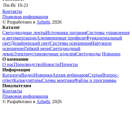
Пн-Вс
10-21
Контакты
Правовая информация
© Разработано в
Arlight
, 2026
Каталог
Светодиодные ленты
Источники питания
Системы управления
и автоматизации
Алюминиевые профили
Функциональный
свет
Дизайнерский свет
Системы освещения
Наружное
освещение
Гибкий неон
Светодиодный
декор
Электроустановочные изделия
Светодиоды
Новинки
О компании
О нас
Производство
Новости
Проекты
Информация
Каталоги
Видео
Новинки
Архив вебинаров
Статьи
Вопрос-
ответ
Калькуляторы
Схемы монтажа
Файлы и программы
Покупателям
Контакты
Правовая информация
© Разработано в
Arlight
, 2026