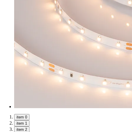
item 0
item 1
item 2