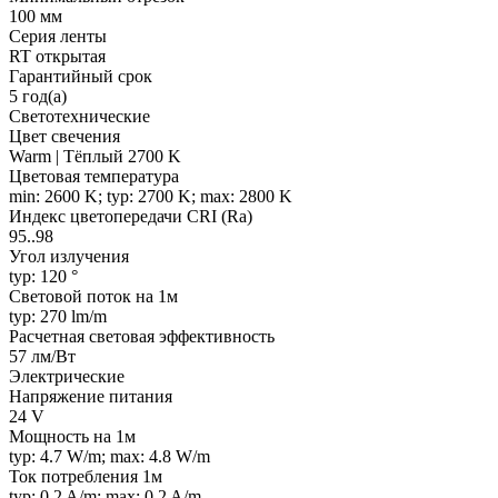
100 мм
Серия ленты
RT открытая
Гарантийный срок
5 год(а)
Светотехнические
Цвет свечения
Warm | Тёплый 2700 K
Цветовая температура
min: 2600 K; typ: 2700 K; max: 2800 K
Индекс цветопередачи CRI (Ra)
95..98
Угол излучения
typ: 120 °
Световой поток на 1м
typ: 270 lm/m
Расчетная световая эффективность
57 лм/Вт
Электрические
Напряжение питания
24 V
Мощность на 1м
typ: 4.7 W/m; max: 4.8 W/m
Ток потребления 1м
typ: 0.2 A/m; max: 0.2 A/m