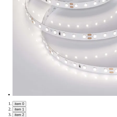
item 0
item 1
item 2