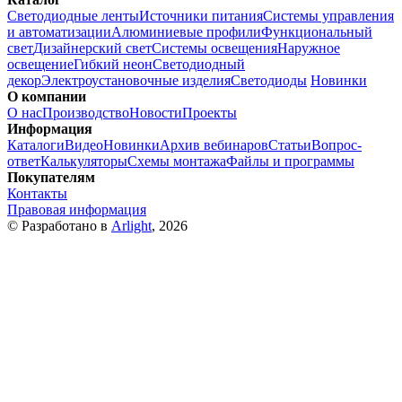
Светодиодные ленты
Источники питания
Системы управления
и автоматизации
Алюминиевые профили
Функциональный
свет
Дизайнерский свет
Системы освещения
Наружное
освещение
Гибкий неон
Светодиодный
декор
Электроустановочные изделия
Светодиоды
Новинки
О компании
О нас
Производство
Новости
Проекты
Информация
Каталоги
Видео
Новинки
Архив вебинаров
Статьи
Вопрос-
ответ
Калькуляторы
Схемы монтажа
Файлы и программы
Покупателям
Контакты
Правовая информация
© Разработано в
Arlight
, 2026