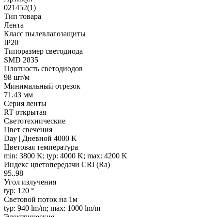
021452(1)
Тип товара
Лента
Класс пылевлагозащиты
IP20
Типоразмер светодиода
SMD 2835
Плотность светодиодов
98 шт/м
Минимальный отрезок
71.43 мм
Серия ленты
RT открытая
Светотехнические
Цвет свечения
Day | Дневной 4000 K
Цветовая температура
min: 3800 K; typ: 4000 K; max: 4200 K
Индекс цветопередачи CRI (Ra)
95..98
Угол излучения
typ: 120 °
Световой поток на 1м
typ: 940 lm/m; max: 1000 lm/m
Электрические