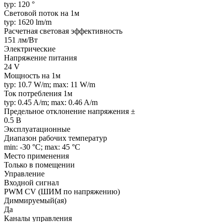
typ: 120 °
Световой поток на 1м
typ: 1620 lm/m
Расчетная световая эффективность
151 лм/Вт
Электрические
Напряжение питания
24 V
Мощность на 1м
typ: 10.7 W/m; max: 11 W/m
Ток потребления 1м
typ: 0.45 A/m; max: 0.46 A/m
Предельное отклонение напряжения ±
0.5 В
Эксплуатационные
Диапазон рабочих температур
min: -30 °C; max: 45 °C
Место применения
Только в помещении
Управление
Входной сигнал
PWM СV (ШИМ по напряжению)
Диммируемый(ая)
Да
Каналы управления