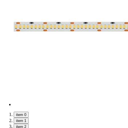
item 0
item 1
item 2