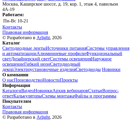
Москва, Каширское шоссе, д. 19, кор. 1, этаж 4, павильон
4А-19
Работаем:
Пн-Вс
10-21
Контакты
Правовая информация
© Разработано в
Arlight
, 2026
Каталог
Светодиодные ленты
Источники питания
Системы управления
и автоматизации
Алюминиевые профили
Функциональный
свет
Дизайнерский свет
Системы освещения
Наружное
освещение
Гибкий неон
Светодиодный
декор
Электроустановочные изделия
Светодиоды
Новинки
О компании
О нас
Производство
Новости
Проекты
Информация
Каталоги
Видео
Новинки
Архив вебинаров
Статьи
Вопрос-
ответ
Калькуляторы
Схемы монтажа
Файлы и программы
Покупателям
Контакты
Правовая информация
© Разработано в
Arlight
, 2026