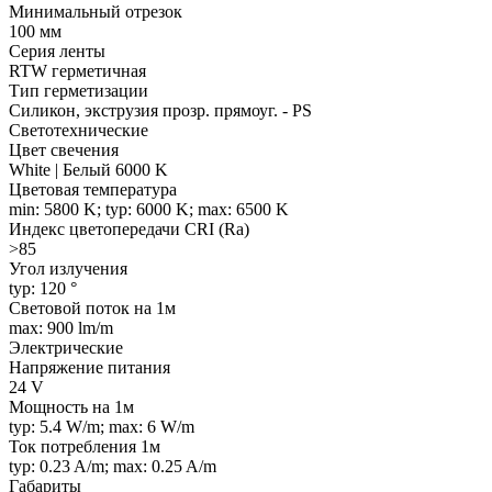
Минимальный отрезок
100 мм
Серия ленты
RTW герметичная
Тип герметизации
Силикон, экструзия прозр. прямоуг. - PS
Светотехнические
Цвет свечения
White | Белый 6000 K
Цветовая температура
min: 5800 K; typ: 6000 K; max: 6500 K
Индекс цветопередачи CRI (Ra)
>85
Угол излучения
typ: 120 °
Световой поток на 1м
max: 900 lm/m
Электрические
Напряжение питания
24 V
Мощность на 1м
typ: 5.4 W/m; max: 6 W/m
Ток потребления 1м
typ: 0.23 A/m; max: 0.25 A/m
Габариты