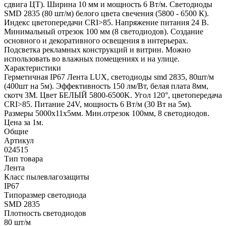
сдвига ЦТ). Ширина 10 мм и мощность 6 Вт/м. Светодиоды
SMD 2835 (80 шт/м) белого цвета свечения (5800 - 6500 К).
Индекс цветопередачи CRI>85. Напряжение питания 24 В.
Минимальный отрезок 100 мм (8 светодиодов). Создание
основного и декоративного освещения в интерьерах.
Подсветка рекламных конструкций и витрин. Можно
использовать во влажных помещениях и на улице.
Характеристики
Герметичная IP67 Лента LUX, светодиоды smd 2835, 80шт/м
(400шт на 5м). Эффективность 150 лм/Вт, белая плата 8мм,
скотч 3М. Цвет БЕЛЫЙ 5800-6500K. Угол 120°, цветопередача
CRI>85. Питание 24V, мощность 6 Вт/м (30 Вт на 5м).
Размеры 5000х11х5мм. Мин.отрезок 100мм, 8 светодиодов.
Цена за 1м.
Общие
Артикул
024515
Тип товара
Лента
Класс пылевлагозащиты
IP67
Типоразмер светодиода
SMD 2835
Плотность светодиодов
80 шт/м