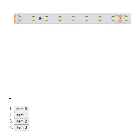
item 0
item 1
item 2
item 3