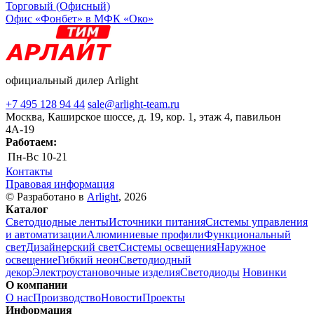
Торговый (Офисный)
Офис «Фонбет» в МФК «Око»
официальный дилер Arlight
+7 495 128 94 44
sale@arlight-team.ru
Москва, Каширское шоссе, д. 19, кор. 1, этаж 4, павильон
4А-19
Работаем:
Пн-Вс
10-21
Контакты
Правовая информация
© Разработано в
Arlight
, 2026
Каталог
Светодиодные ленты
Источники питания
Системы управления
и автоматизации
Алюминиевые профили
Функциональный
свет
Дизайнерский свет
Системы освещения
Наружное
освещение
Гибкий неон
Светодиодный
декор
Электроустановочные изделия
Светодиоды
Новинки
О компании
О нас
Производство
Новости
Проекты
Информация