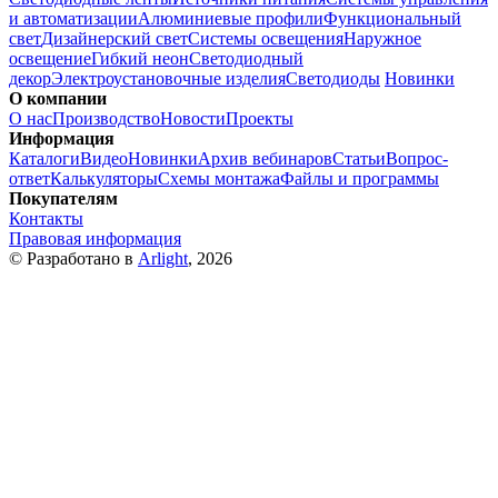
и автоматизации
Алюминиевые профили
Функциональный
свет
Дизайнерский свет
Системы освещения
Наружное
освещение
Гибкий неон
Светодиодный
декор
Электроустановочные изделия
Светодиоды
Новинки
О компании
О нас
Производство
Новости
Проекты
Информация
Каталоги
Видео
Новинки
Архив вебинаров
Статьи
Вопрос-
ответ
Калькуляторы
Схемы монтажа
Файлы и программы
Покупателям
Контакты
Правовая информация
© Разработано в
Arlight
, 2026