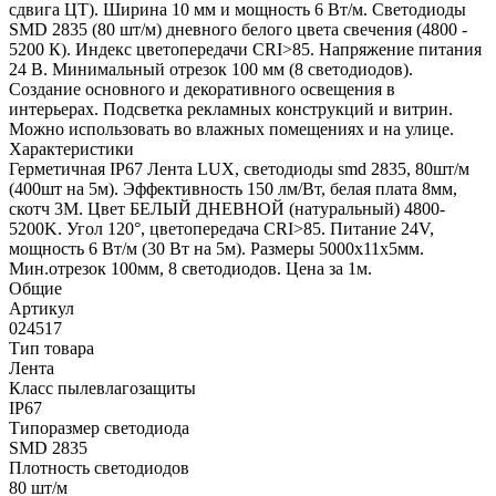
сдвига ЦТ). Ширина 10 мм и мощность 6 Вт/м. Светодиоды
SMD 2835 (80 шт/м) дневного белого цвета свечения (4800 -
5200 К). Индекс цветопередачи CRI>85. Напряжение питания
24 В. Минимальный отрезок 100 мм (8 светодиодов).
Создание основного и декоративного освещения в
интерьерах. Подсветка рекламных конструкций и витрин.
Можно использовать во влажных помещениях и на улице.
Характеристики
Герметичная IP67 Лента LUX, светодиоды smd 2835, 80шт/м
(400шт на 5м). Эффективность 150 лм/Вт, белая плата 8мм,
скотч 3М. Цвет БЕЛЫЙ ДНЕВНОЙ (натуральный) 4800-
5200K. Угол 120°, цветопередача CRI>85. Питание 24V,
мощность 6 Вт/м (30 Вт на 5м). Размеры 5000х11х5мм.
Мин.отрезок 100мм, 8 светодиодов. Цена за 1м.
Общие
Артикул
024517
Тип товара
Лента
Класс пылевлагозащиты
IP67
Типоразмер светодиода
SMD 2835
Плотность светодиодов
80 шт/м