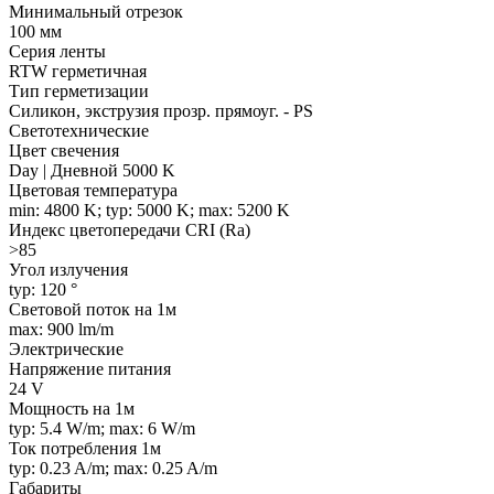
Минимальный отрезок
100 мм
Серия ленты
RTW герметичная
Тип герметизации
Силикон, экструзия прозр. прямоуг. - PS
Светотехнические
Цвет свечения
Day | Дневной 5000 K
Цветовая температура
min: 4800 K; typ: 5000 K; max: 5200 K
Индекс цветопередачи CRI (Ra)
>85
Угол излучения
typ: 120 °
Световой поток на 1м
max: 900 lm/m
Электрические
Напряжение питания
24 V
Мощность на 1м
typ: 5.4 W/m; max: 6 W/m
Ток потребления 1м
typ: 0.23 A/m; max: 0.25 A/m
Габариты