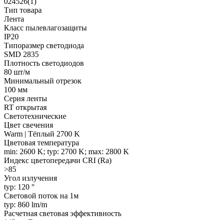
024526(1)
Тип товара
Лента
Класс пылевлагозащиты
IP20
Типоразмер светодиода
SMD 2835
Плотность светодиодов
80 шт/м
Минимальный отрезок
100 мм
Серия ленты
RT открытая
Светотехнические
Цвет свечения
Warm | Тёплый 2700 K
Цветовая температура
min: 2600 K; typ: 2700 K; max: 2800 K
Индекс цветопередачи CRI (Ra)
>85
Угол излучения
typ: 120 °
Световой поток на 1м
typ: 860 lm/m
Расчетная световая эффективность