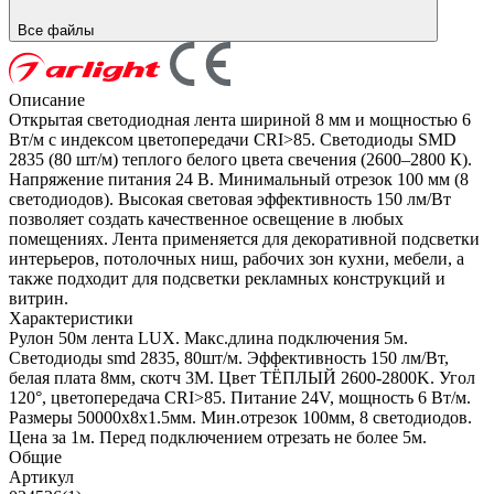
Все файлы
Описание
Открытая светодиодная лента шириной 8 мм и мощностью 6
Вт/м с индексом цветопередачи CRI>85. Светодиоды SMD
2835 (80 шт/м) теплого белого цвета свечения (2600–2800 К).
Напряжение питания 24 В. Минимальный отрезок 100 мм (8
светодиодов). Высокая световая эффективность 150 лм/Вт
позволяет создать качественное освещение в любых
помещениях. Лента применяется для декоративной подсветки
интерьеров, потолочных ниш, рабочих зон кухни, мебели, а
также подходит для подсветки рекламных конструкций и
витрин.
Характеристики
Рулон 50м лента LUX. Макс.длина подключения 5м.
Светодиоды smd 2835, 80шт/м. Эффективность 150 лм/Вт,
белая плата 8мм, скотч 3М. Цвет ТЁПЛЫЙ 2600-2800K. Угол
120°, цветопередача CRI>85. Питание 24V, мощность 6 Вт/м.
Размеры 50000х8х1.5мм. Мин.отрезок 100мм, 8 светодиодов.
Цена за 1м. Перед подключением отрезать не более 5м.
Общие
Артикул