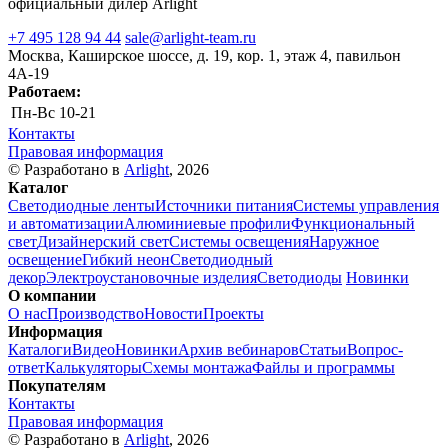
официальный дилер Arlight
+7 495 128 94 44
sale@arlight-team.ru
Москва, Каширское шоссе, д. 19, кор. 1, этаж 4, павильон
4А-19
Работаем:
Пн-Вс
10-21
Контакты
Правовая информация
© Разработано в
Arlight
, 2026
Каталог
Светодиодные ленты
Источники питания
Системы управления
и автоматизации
Алюминиевые профили
Функциональный
свет
Дизайнерский свет
Системы освещения
Наружное
освещение
Гибкий неон
Светодиодный
декор
Электроустановочные изделия
Светодиоды
Новинки
О компании
О нас
Производство
Новости
Проекты
Информация
Каталоги
Видео
Новинки
Архив вебинаров
Статьи
Вопрос-
ответ
Калькуляторы
Схемы монтажа
Файлы и программы
Покупателям
Контакты
Правовая информация
© Разработано в
Arlight
, 2026