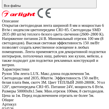
Все файлы
Описание
Открытая светодиодная лента шириной 8 мм и мощностью 6
Вт/м с индексом цветопередачи CRI>85. Светодиоды SMD
2835 (80 шт/м) теплого белого цвета свечения (2600–2800 К).
Напряжение питания 24 В. Минимальный отрезок 100 мм (8
светодиодов). Высокая световая эффективность 150 лм/Вт
позволяет создать качественное освещение в любых
помещениях. Лента применяется для декоративной подсветки
интерьеров, потолочных ниш, рабочих зон кухни, мебели, а
также подходит для подсветки рекламных конструкций и
витрин.
Характеристики
Рулон 50м лента LUX. Макс.длина подключения 5м.
Светодиоды smd 2835, 80шт/м. Эффективность 150 лм/Вт,
белая плата 8мм, скотч 3М. Цвет ТЁПЛЫЙ 2600-2800K. Угол
120°, цветопередача CRI>85. Питание 24V, мощность 6 Вт/м.
Размеры 50000х8х1.5мм. Мин.отрезок 100мм, 8 светодиодов.
Цена за 1м. Перед подключением отрезать не более 5м.
Общие
Артикул
024526