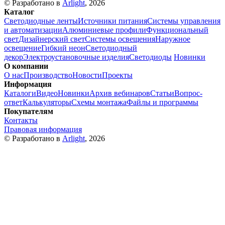
© Разработано в
Arlight
, 2026
Каталог
Светодиодные ленты
Источники питания
Системы управления
и автоматизации
Алюминиевые профили
Функциональный
свет
Дизайнерский свет
Системы освещения
Наружное
освещение
Гибкий неон
Светодиодный
декор
Электроустановочные изделия
Светодиоды
Новинки
О компании
О нас
Производство
Новости
Проекты
Информация
Каталоги
Видео
Новинки
Архив вебинаров
Статьи
Вопрос-
ответ
Калькуляторы
Схемы монтажа
Файлы и программы
Покупателям
Контакты
Правовая информация
© Разработано в
Arlight
, 2026