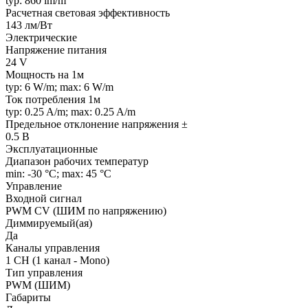
typ: 860 lm/m
Расчетная световая эффективность
143 лм/Вт
Электрические
Напряжение питания
24 V
Мощность на 1м
typ: 6 W/m; max: 6 W/m
Ток потребления 1м
typ: 0.25 A/m; max: 0.25 A/m
Предельное отклонение напряжения ±
0.5 В
Эксплуатационные
Диапазон рабочих температур
min: -30 °C; max: 45 °C
Управление
Входной сигнал
PWM СV (ШИМ по напряжению)
Диммируемый(ая)
Да
Каналы управления
1 CH (1 канал - Mono)
Тип управления
PWM (ШИМ)
Габариты