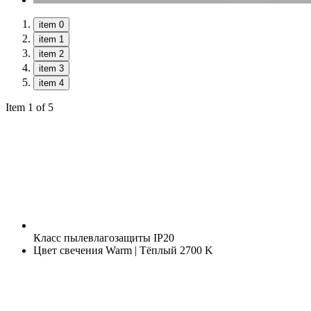
item 0
item 1
item 2
item 3
item 4
Item 1 of 5
Класс пылевлагозащиты
IP20
Цвет свечения
Warm | Тёплый 2700 K