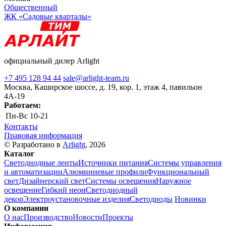
Общественный
ЖК «Садовые кварталы»
официальный дилер Arlight
+7 495 128 94 44
sale@arlight-team.ru
Москва, Каширское шоссе, д. 19, кор. 1, этаж 4, павильон
4А-19
Работаем:
Пн-Вс
10-21
Контакты
Правовая информация
© Разработано в
Arlight
, 2026
Каталог
Светодиодные ленты
Источники питания
Системы управления
и автоматизации
Алюминиевые профили
Функциональный
свет
Дизайнерский свет
Системы освещения
Наружное
освещение
Гибкий неон
Светодиодный
декор
Электроустановочные изделия
Светодиоды
Новинки
О компании
О нас
Производство
Новости
Проекты