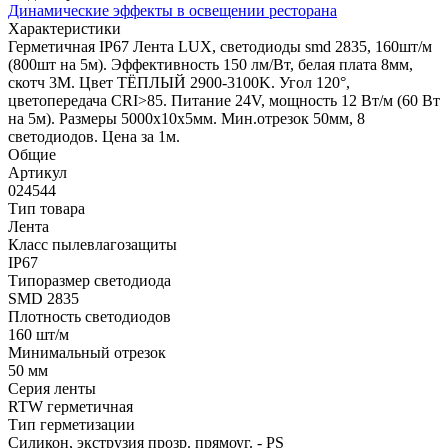
Динамические эффекты в освещении ресторана
Характеристики
Герметичная IP67 Лента LUX, светодиоды smd 2835, 160шт/м
(800шт на 5м). Эффективность 150 лм/Вт, белая плата 8мм,
скотч 3М. Цвет ТЁПЛЫЙ 2900-3100K. Угол 120°,
цветопередача CRI>85. Питание 24V, мощность 12 Вт/м (60 Вт
на 5м). Размеры 5000х10х5мм. Мин.отрезок 50мм, 8
светодиодов. Цена за 1м.
Общие
Артикул
024544
Тип товара
Лента
Класс пылевлагозащиты
IP67
Типоразмер светодиода
SMD 2835
Плотность светодиодов
160 шт/м
Минимальный отрезок
50 мм
Серия ленты
RTW герметичная
Тип герметизации
Силикон, экструзия прозр. прямоуг. - PS