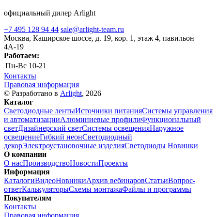
официальный дилер Arlight
+7 495 128 94 44
sale@arlight-team.ru
Москва, Каширское шоссе, д. 19, кор. 1, этаж 4, павильон
4А-19
Работаем:
Пн-Вс
10-21
Контакты
Правовая информация
© Разработано в
Arlight
, 2026
Каталог
Светодиодные ленты
Источники питания
Системы управления
и автоматизации
Алюминиевые профили
Функциональный
свет
Дизайнерский свет
Системы освещения
Наружное
освещение
Гибкий неон
Светодиодный
декор
Электроустановочные изделия
Светодиоды
Новинки
О компании
О нас
Производство
Новости
Проекты
Информация
Каталоги
Видео
Новинки
Архив вебинаров
Статьи
Вопрос-
ответ
Калькуляторы
Схемы монтажа
Файлы и программы
Покупателям
Контакты
Правовая информация