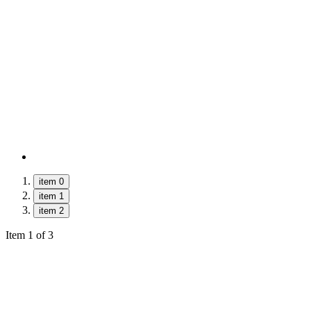
item 0
item 1
item 2
Item 1 of 3