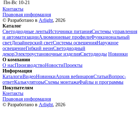
Пн-Вс
10-21
Контакты
Правовая информация
© Разработано в
Arlight
, 2026
Каталог
Светодиодные ленты
Источники питания
Системы управления
и автоматизации
Алюминиевые профили
Функциональный
свет
Дизайнерский свет
Системы освещения
Наружное
освещение
Гибкий неон
Светодиодный
декор
Электроустановочные изделия
Светодиоды
Новинки
О компании
О нас
Производство
Новости
Проекты
Информация
Каталоги
Видео
Новинки
Архив вебинаров
Статьи
Вопрос-
ответ
Калькуляторы
Схемы монтажа
Файлы и программы
Покупателям
Контакты
Правовая информация
© Разработано в
Arlight
, 2026