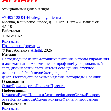
официальный дилер Arlight
+7 495 128 94 44
sale@arlight-team.ru
Москва, Каширское шоссе, д. 19, кор. 1, этаж 4, павильон
4А-19
Работаем:
Пн-Вс
10-21
Контакты
Правовая информация
© Разработано в
Arlight
, 2026
Каталог
Светодиодные ленты
Источники питания
Системы управления
и автоматизации
Алюминиевые профили
Функциональный
свет
Дизайнерский свет
Системы освещения
Наружное
освещение
Гибкий неон
Светодиодный
декор
Электроустановочные изделия
Светодиоды
Новинки
О компании
О нас
Производство
Новости
Проекты
Информация
Каталоги
Видео
Новинки
Архив вебинаров
Статьи
Вопрос-
ответ
Калькуляторы
Схемы монтажа
Файлы и программы
Покупателям
Контакты