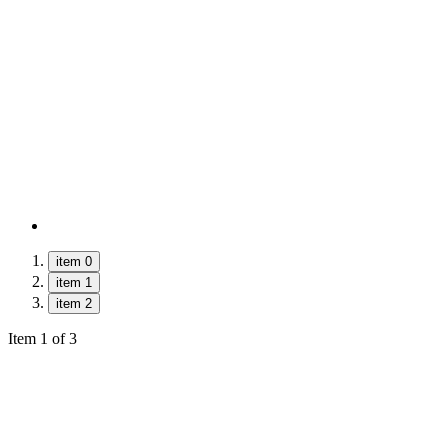
item 0
item 1
item 2
Item 1 of 3