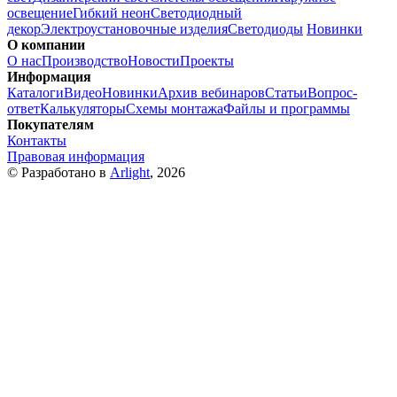
освещение
Гибкий неон
Светодиодный
декор
Электроустановочные изделия
Светодиоды
Новинки
О компании
О нас
Производство
Новости
Проекты
Информация
Каталоги
Видео
Новинки
Архив вебинаров
Статьи
Вопрос-
ответ
Калькуляторы
Схемы монтажа
Файлы и программы
Покупателям
Контакты
Правовая информация
© Разработано в
Arlight
, 2026