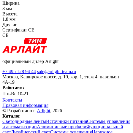
Ширина
8 мм
Высота
1.8 мм
Другие
Сертификат CE
CE
официальный дилер Arlight
+7 495 128 94 44
sale@arlight-team.ru
Москва, Каширское шоссе, д. 19, кор. 1, этаж 4, павильон
4А-19
Работаем:
Пн-Вс
10-21
Контакты
Правовая информация
© Разработано в
Arlight
, 2026
Каталог
Светодиодные ленты
Источники питания
Системы управления
и автоматизации
Алюминиевые профили
Функциональный
свет
Дизайнерский свет
Системы освещения
Наружное