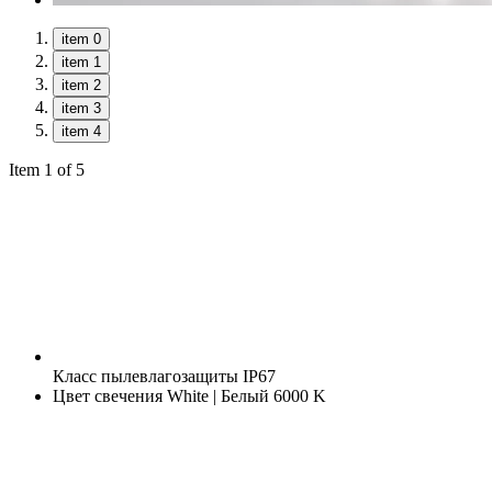
item 0
item 1
item 2
item 3
item 4
Item 1 of 5
Класс пылевлагозащиты
IP67
Цвет свечения
White | Белый 6000 K