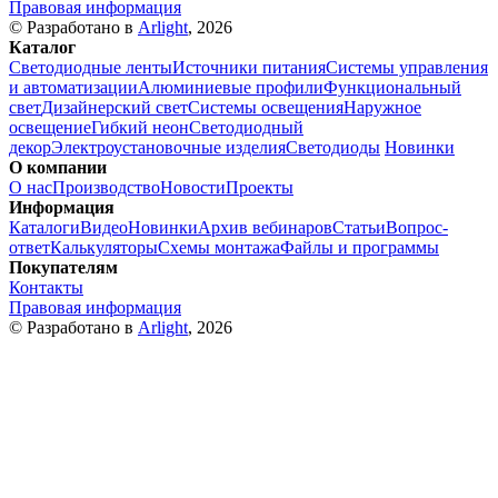
Правовая информация
© Разработано в
Arlight
, 2026
Каталог
Светодиодные ленты
Источники питания
Системы управления
и автоматизации
Алюминиевые профили
Функциональный
свет
Дизайнерский свет
Системы освещения
Наружное
освещение
Гибкий неон
Светодиодный
декор
Электроустановочные изделия
Светодиоды
Новинки
О компании
О нас
Производство
Новости
Проекты
Информация
Каталоги
Видео
Новинки
Архив вебинаров
Статьи
Вопрос-
ответ
Калькуляторы
Схемы монтажа
Файлы и программы
Покупателям
Контакты
Правовая информация
© Разработано в
Arlight
, 2026