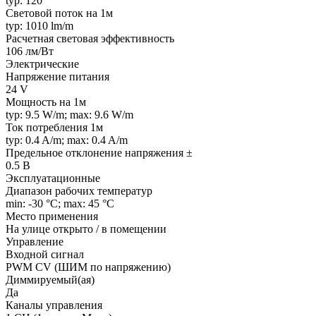
typ: 120 °
Световой поток на 1м
typ: 1010 lm/m
Расчетная световая эффективность
106 лм/Вт
Электрические
Напряжение питания
24 V
Мощность на 1м
typ: 9.5 W/m; max: 9.6 W/m
Ток потребления 1м
typ: 0.4 A/m; max: 0.4 A/m
Предельное отклонение напряжения ±
0.5 В
Эксплуатационные
Диапазон рабочих температур
min: -30 °C; max: 45 °C
Место применения
На улице открыто / в помещении
Управление
Входной сигнал
PWM СV (ШИМ по напряжению)
Диммируемый(ая)
Да
Каналы управления