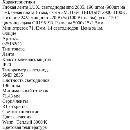
Характеристики
Гибкая лента LUX, светодиоды smd 2835, 196 шт/м (980шт на
5м), белая плата 15 мм, скотч 3М. Цвет ТЕПЛЫЙ 2900-3100K.
Питание 24V, мощность 20 Вт/м (100 Вт на 5м), угол 120°,
цветопередача CRI 95..98. Размеры 5000х15x1.5мм.
Мин.отрезок 71.43мм, 14 светодиодов. Цена за 1м.
Общие
Артикул
025152(1)
Тип товара
Лента
Класс пылевлагозащиты
IP20
Типоразмер светодиода
SMD 2835
Плотность светодиодов
196 шт/м
Минимальный отрезок
71.43 мм
Серия ленты
RT открытая
Светотехнические
Цвет свечения
Warm | Тёплый 3000 K
Цветовая температура