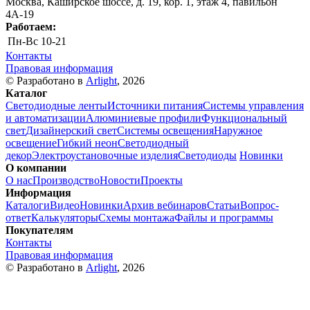
Москва, Каширское шоссе, д. 19, кор. 1, этаж 4, павильон
4А-19
Работаем:
Пн-Вс
10-21
Контакты
Правовая информация
© Разработано в
Arlight
, 2026
Каталог
Светодиодные ленты
Источники питания
Системы управления
и автоматизации
Алюминиевые профили
Функциональный
свет
Дизайнерский свет
Системы освещения
Наружное
освещение
Гибкий неон
Светодиодный
декор
Электроустановочные изделия
Светодиоды
Новинки
О компании
О нас
Производство
Новости
Проекты
Информация
Каталоги
Видео
Новинки
Архив вебинаров
Статьи
Вопрос-
ответ
Калькуляторы
Схемы монтажа
Файлы и программы
Покупателям
Контакты
Правовая информация
© Разработано в
Arlight
, 2026