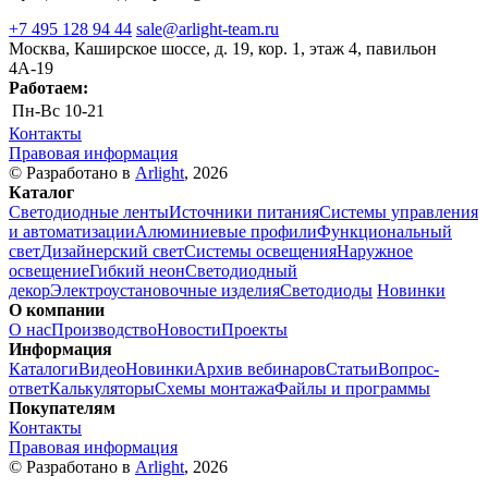
+7 495 128 94 44
sale@arlight-team.ru
Москва, Каширское шоссе, д. 19, кор. 1, этаж 4, павильон
4А-19
Работаем:
Пн-Вс
10-21
Контакты
Правовая информация
© Разработано в
Arlight
, 2026
Каталог
Светодиодные ленты
Источники питания
Системы управления
и автоматизации
Алюминиевые профили
Функциональный
свет
Дизайнерский свет
Системы освещения
Наружное
освещение
Гибкий неон
Светодиодный
декор
Электроустановочные изделия
Светодиоды
Новинки
О компании
О нас
Производство
Новости
Проекты
Информация
Каталоги
Видео
Новинки
Архив вебинаров
Статьи
Вопрос-
ответ
Калькуляторы
Схемы монтажа
Файлы и программы
Покупателям
Контакты
Правовая информация
© Разработано в
Arlight
, 2026