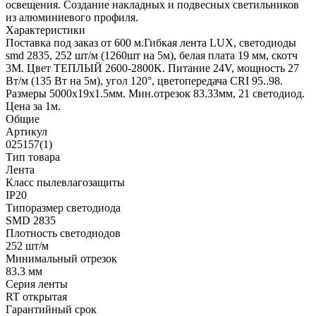
освещения. Создание накладных и подвесных светильников
из алюминиевого профиля.
Характеристики
Поставка под заказ от 600 м.Гибкая лента LUX, светодиоды
smd 2835, 252 шт/м (1260шт на 5м), белая плата 19 мм, скотч
3М. Цвет ТЕПЛЫЙ 2600-2800K. Питание 24V, мощность 27
Вт/м (135 Вт на 5м), угол 120°, цветопередача CRI 95..98.
Размеры 5000х19x1.5мм. Мин.отрезок 83.33мм, 21 светодиод.
Цена за 1м.
Общие
Артикул
025157(1)
Тип товара
Лента
Класс пылевлагозащиты
IP20
Типоразмер светодиода
SMD 2835
Плотность светодиодов
252 шт/м
Минимальный отрезок
83.3 мм
Серия ленты
RT открытая
Гарантийный срок