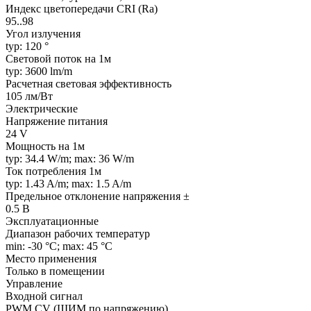
Индекс цветопередачи CRI (Ra)
95..98
Угол излучения
typ: 120 °
Световой поток на 1м
typ: 3600 lm/m
Расчетная световая эффективность
105 лм/Вт
Электрические
Напряжение питания
24 V
Мощность на 1м
typ: 34.4 W/m; max: 36 W/m
Ток потребления 1м
typ: 1.43 A/m; max: 1.5 A/m
Предельное отклонение напряжения ±
0.5 В
Эксплуатационные
Диапазон рабочих температур
min: -30 °C; max: 45 °C
Место применения
Только в помещении
Управление
Входной сигнал
PWM СV (ШИМ по напряжению)