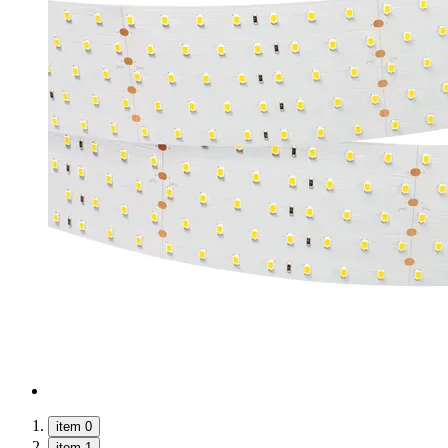
item 0
item 1