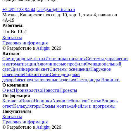
+7 495 128 94 44
sale@arlight-team.ru
Москва, Каширское шоссе, д. 19, кор. 1, этаж 4, павильон
4А-19
Работаем:
Пн-Вс
10-21
Контакты
Правовая информация
© Разработано в
Arlight
, 2026
Каталог
Светодиодные ленты
Источники питания
Системы управления
и автоматизации
Алюминиевые профили
Функциональный
свет
Дизайнерский свет
Системы освещения
Наружное
освещение
Гибкий неон
Светодиодный
декор
Электроустановочные изделия
Светодиоды
Новинки
О компании
О нас
Производство
Новости
Проекты
Информация
Каталоги
Видео
Новинки
Архив вебинаров
Статьи
Вопрос-
ответ
Калькуляторы
Схемы монтажа
Файлы и программы
Покупателям
Контакты
Правовая информация
© Разработано в
Arlight
, 2026