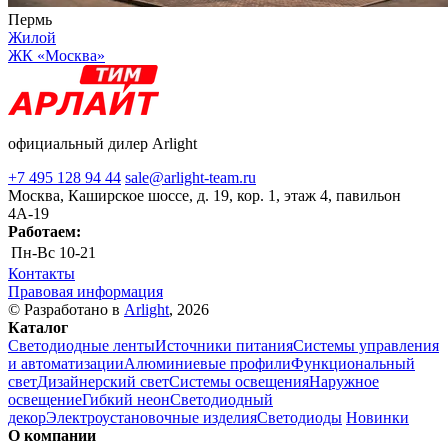
Пермь
Жилой
ЖК «Москва»
официальный дилер Arlight
+7 495 128 94 44
sale@arlight-team.ru
Москва, Каширское шоссе, д. 19, кор. 1, этаж 4, павильон
4А-19
Работаем:
Пн-Вс
10-21
Контакты
Правовая информация
© Разработано в
Arlight
, 2026
Каталог
Светодиодные ленты
Источники питания
Системы управления
и автоматизации
Алюминиевые профили
Функциональный
свет
Дизайнерский свет
Системы освещения
Наружное
освещение
Гибкий неон
Светодиодный
декор
Электроустановочные изделия
Светодиоды
Новинки
О компании