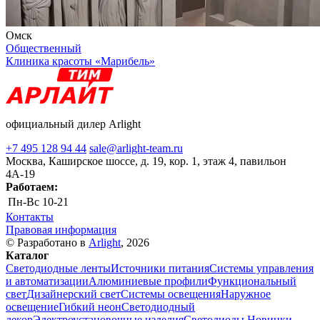
Омск
Общественный
Клиника красоты «Марибель»
официальный дилер Arlight
+7 495 128 94 44
sale@arlight-team.ru
Москва, Каширское шоссе, д. 19, кор. 1, этаж 4, павильон
4А-19
Работаем:
Пн-Вс
10-21
Контакты
Правовая информация
© Разработано в
Arlight
, 2026
Каталог
Светодиодные ленты
Источники питания
Системы управления
и автоматизации
Алюминиевые профили
Функциональный
свет
Дизайнерский свет
Системы освещения
Наружное
освещение
Гибкий неон
Светодиодный
декор
Электроустановочные изделия
Светодиоды
Новинки