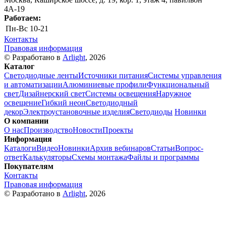
4А-19
Работаем:
Пн-Вс
10-21
Контакты
Правовая информация
© Разработано в
Arlight
, 2026
Каталог
Светодиодные ленты
Источники питания
Системы управления
и автоматизации
Алюминиевые профили
Функциональный
свет
Дизайнерский свет
Системы освещения
Наружное
освещение
Гибкий неон
Светодиодный
декор
Электроустановочные изделия
Светодиоды
Новинки
О компании
О нас
Производство
Новости
Проекты
Информация
Каталоги
Видео
Новинки
Архив вебинаров
Статьи
Вопрос-
ответ
Калькуляторы
Схемы монтажа
Файлы и программы
Покупателям
Контакты
Правовая информация
© Разработано в
Arlight
, 2026