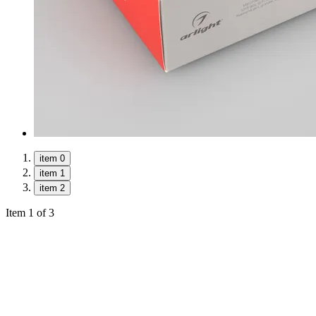
item 0
item 1
item 2
Item 1 of 3