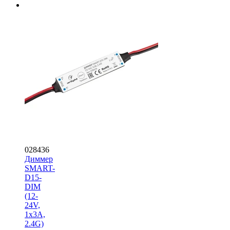
028436
Диммер
SMART-
D15-
DIM
(12-
24V,
1x3A,
2.4G)