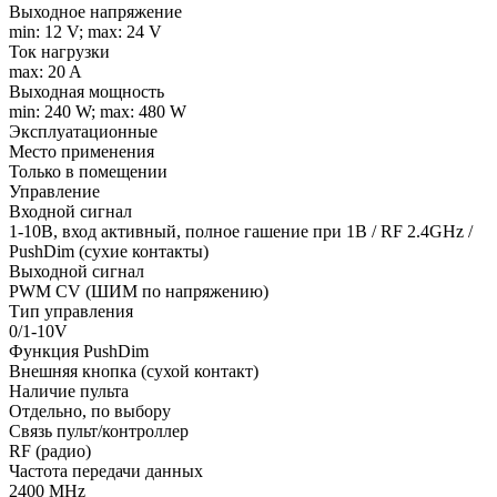
Выходное напряжение
min: 12 V; max: 24 V
Ток нагрузки
max: 20 A
Выходная мощность
min: 240 W; max: 480 W
Эксплуатационные
Место применения
Только в помещении
Управление
Входной сигнал
1-10В, вход активный, полное гашение при 1В / RF 2.4GHz /
PushDim (сухие контакты)
Выходной сигнал
PWM СV (ШИМ по напряжению)
Тип управления
0/1-10V
Функция PushDim
Внешняя кнопка (сухой контакт)
Наличие пульта
Отдельно, по выбору
Связь пульт/контроллер
RF (радио)
Частота передачи данных
2400 MHz