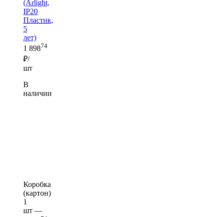
(Arlight,
IP20
Пластик,
5
лет)
74
1 898
₽/
шт
В
наличии
Коробка
(картон)
1
шт —