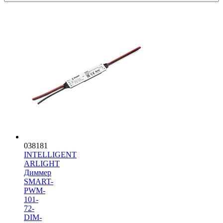
038181
INTELLIGENT
ARLIGHT
Диммер
SMART-
PWM-
101-
72-
DIM-