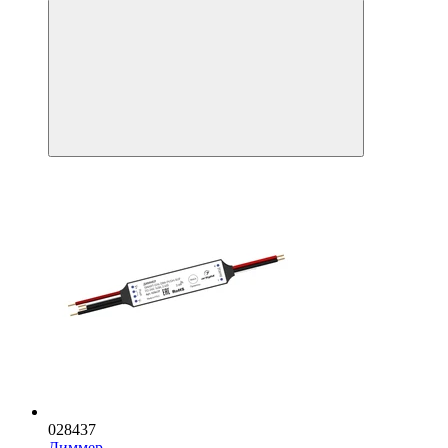
028437
Диммер