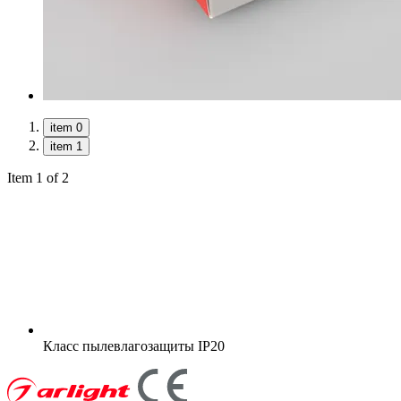
item 0
item 1
Item 1 of 2
Класс пылевлагозащиты
IP20