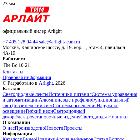
23 мм
официальный дилер Arlight
+7 495 128 94 44
sale@arlight-team.ru
Москва, Каширское шоссе, д. 19, кор. 1, этаж 4, павильон
4А-19
Работаем:
Пн-Вс
10-21
Контакты
Правовая информация
© Разработано в
Arlight
, 2026
Каталог
Светодиодные ленты
Источники питания
Системы управления
и автоматизации
Алюминиевые профили
Функциональный
свет
Дизайнерский свет
Системы освещения
Наружное
освещение
Гибкий неон
Светодиодный
декор
Электроустановочные изделия
Светодиоды
Новинки
О компании
О нас
Производство
Новости
Проекты
Информация
Каталоги
Видео
Новинки
Архив вебинаров
Статьи
Вопрос-