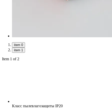
item 0
item 1
Item 1 of 2
Класс пылевлагозащиты
IP20