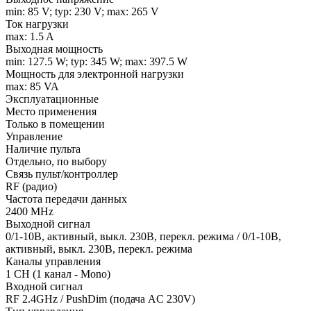
min: 85 V; typ: 230 V; max: 265 V
Ток нагрузки
max: 1.5 A
Выходная мощность
min: 127.5 W; typ: 345 W; max: 397.5 W
Мощность для электронной нагрузки
max: 85 VA
Эксплуатационные
Место применения
Только в помещении
Управление
Наличие пульта
Отдельно, по выбору
Связь пульт/контроллер
RF (радио)
Частота передачи данных
2400 MHz
Выходной сигнал
0/1-10В, активный, выкл. 230В, перекл. режима / 0/1-10В,
активный, выкл. 230В, перекл. режима
Каналы управления
1 CH (1 канал - Mono)
Входной сигнал
RF 2.4GHz / PushDim (подача AC 230V)