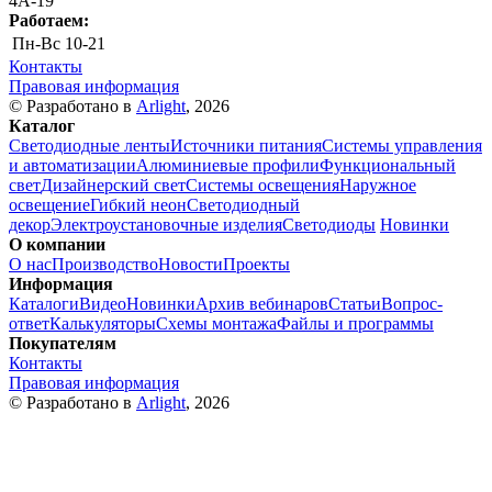
4А-19
Работаем:
Пн-Вс
10-21
Контакты
Правовая информация
© Разработано в
Arlight
, 2026
Каталог
Светодиодные ленты
Источники питания
Системы управления
и автоматизации
Алюминиевые профили
Функциональный
свет
Дизайнерский свет
Системы освещения
Наружное
освещение
Гибкий неон
Светодиодный
декор
Электроустановочные изделия
Светодиоды
Новинки
О компании
О нас
Производство
Новости
Проекты
Информация
Каталоги
Видео
Новинки
Архив вебинаров
Статьи
Вопрос-
ответ
Калькуляторы
Схемы монтажа
Файлы и программы
Покупателям
Контакты
Правовая информация
© Разработано в
Arlight
, 2026