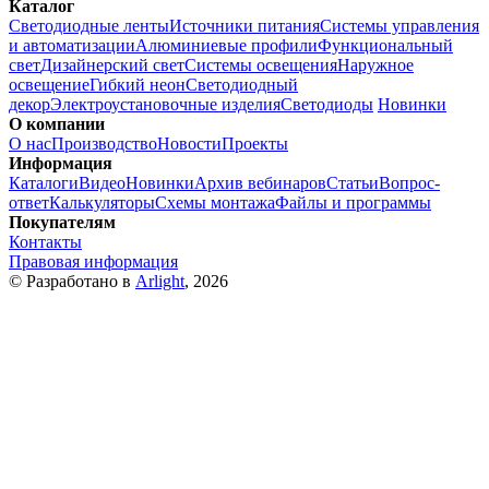
Каталог
Светодиодные ленты
Источники питания
Системы управления
и автоматизации
Алюминиевые профили
Функциональный
свет
Дизайнерский свет
Системы освещения
Наружное
освещение
Гибкий неон
Светодиодный
декор
Электроустановочные изделия
Светодиоды
Новинки
О компании
О нас
Производство
Новости
Проекты
Информация
Каталоги
Видео
Новинки
Архив вебинаров
Статьи
Вопрос-
ответ
Калькуляторы
Схемы монтажа
Файлы и программы
Покупателям
Контакты
Правовая информация
© Разработано в
Arlight
, 2026