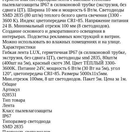
пылевлагозащиты IP67 в силиконовой трубке (экструзия, без
сдвига ЦТ). Ширина 10 мм и мощность 6 Вт/м. Светодиоды
SMD 2835 (80 шт/м) теплого белого цвета свечения (3300 -
3600 К). Индекс цветопередачи CRI>85. Напряжение питания
24 В. Минимальный отрезок 100 мм (8 светодиодов).
Создание основного и декоративного освещения в
интерьерах. Подсветка рекламных конструкций и витрин.
Можно использовать во влажных помещениях и на улице.
Характеристики
Гибкая лента LUX, герметичная IP67 (в силиконовой трубке,
экструзия, без сдвига ЦТ), светодиоды smd 2835, 80шт/м
(400шт на 5м), красный скотч 3М. Цвет ТЁПЛЫЙ 3300-
3600K. Питание 24V, мощность 6 Вт/м (30 Вт на 5м), угол
120°, цветопередача CRI>85. Размеры 5000х11x5мм.
Мин.отрезок 100мм, 8 шт светодиодов. Пакет 5м. Цена за 1м.
Общие
Артикул
028531
Тип товара
Лента
Класс пылевлагозащиты
IP67
Типоразмер светодиода
SMD 2835
Плотность светодиодов