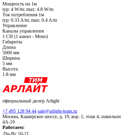
Мощность на 1м
typ: 4 W/m; max: 4.8 W/m
Ток потребления 1м
typ: 0.33 A/m; max: 0.4 A/m
Управление
Каналы управления
1 CH (1 канал - Mono)
Габариты
Длина
5000 мм
Ширина
5 мм
Высота
1.8 мм
официальный дилер Arlight
+7 495 128 94 44
sale@arlight-team.ru
Москва, Каширское шоссе, д. 19, кор. 1, этаж 4, павильон
4А-19
Работаем:
Пн-Вс
10-21