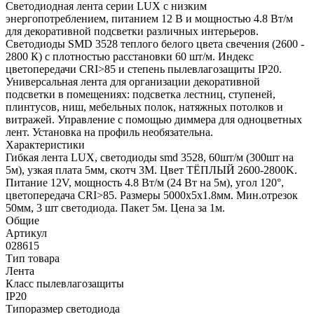
Светодиодная лента серии LUX с низким
энергопотреблением, питанием 12 В и мощностью 4.8 Вт/м
для декоративной подсветки различных интерьеров.
Светодиоды SMD 3528 теплого белого цвета свечения (2600 -
2800 К) с плотностью расстановки 60 шт/м. Индекс
цветопередачи CRI>85 и степень пылевлагозащиты IP20.
Универсальная лента для организации декоративной
подсветки в помещениях: подсветка лестниц, ступеней,
плинтусов, ниш, мебельных полок, натяжных потолков и
витражей. Управление с помощью диммера для одноцветных
лент. Установка на профиль необязательна.
Характеристики
Гибкая лента LUX, светодиоды smd 3528, 60шт/м (300шт на
5м), узкая плата 5мм, скотч 3М. Цвет ТЁПЛЫЙ 2600-2800K.
Питание 12V, мощность 4.8 Вт/м (24 Вт на 5м), угол 120°,
цветопередача CRI>85. Размеры 5000х5x1.8мм. Мин.отрезок
50мм, 3 шт светодиода. Пакет 5м. Цена за 1м.
Общие
Артикул
028615
Тип товара
Лента
Класс пылевлагозащиты
IP20
Типоразмер светодиода