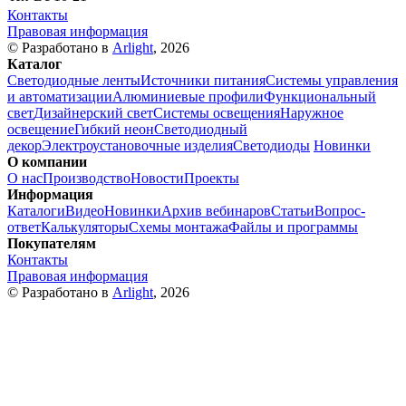
Контакты
Правовая информация
© Разработано в
Arlight
, 2026
Каталог
Светодиодные ленты
Источники питания
Системы управления
и автоматизации
Алюминиевые профили
Функциональный
свет
Дизайнерский свет
Системы освещения
Наружное
освещение
Гибкий неон
Светодиодный
декор
Электроустановочные изделия
Светодиоды
Новинки
О компании
О нас
Производство
Новости
Проекты
Информация
Каталоги
Видео
Новинки
Архив вебинаров
Статьи
Вопрос-
ответ
Калькуляторы
Схемы монтажа
Файлы и программы
Покупателям
Контакты
Правовая информация
© Разработано в
Arlight
, 2026