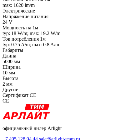
max: 1620 lm/m
Электрические
Напряжение питания
24 V
Мощность на 1м
typ: 18 W/m; max: 19.2 W/m
Ток потребления 1м
typ: 0.75 A/m; max: 0.8 A/m
Габариты
Длина
5000 мм
Ширина
10 мм
Высота
2 мм
Другие
Сертификат CE
CE
официальный дилер Arlight
+7 495 128 94 44
sale@arlight-team.ru