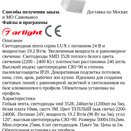
Способы получения заказа
Доставка по Москве
и МО
Самовывоз
Файлы и программы
Описание
Светодиодная лента серии LUX с питанием 24 В и
мощностью 19.2 Вт/м. Увеличенная мощность и равномерное
свечение. Светодиоды SMD 3528 теплого белого цвета
свечения (2200 - 2400 К) с плотностью расстановки 240 шт/м.
Высокий индекс цветопередачи CRI>90 и степень
пылевлагозащиты IP20. Декоративная подсветка потолков,
ниш, стен, арок, рабочих зон кухни. Идеальна для создания
световых линий с равномерной засветкой и светильников на
базе алюминиевого профиля. Обязательна установка на
профиль.
Характеристики
Гибкая лента, светодиоды smd 3528, 240шт/м (1200шт на 5м),
белая плата 10мм, скотч 3М. Цвет ТЕПЛЫЙ (как свеча) 2200-
2400K. Питание 24V, мощность 19.2 Вт/м (96 Вт на 5м), угол
120°, высокая цветопередача CRI>90. Размеры 5000х10x2мм.
Мин.отрезок 25мм, 6 шт светодиодов. Пакет 5м. Цена за 1м.
Обязательная установка на профиль.