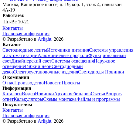
Москва, Каширское шоссе, д. 19, кор. 1, этаж 4, павильон
4А-19
Работаем:
Пн-Вс
10-21
Контакты
Правовая информация
© Разработано в
Arlight
, 2026
Каталог
Светодиодные ленты
Источники питания
Системы управления
и автоматизации
Алюминиевые профили
Функциональный
свет
Дизайнерский свет
Системы освещения
Наружное
освещение
Гибкий неон
Светодиодный
декор
Электроустановочные изделия
Светодиоды
Новинки
О компании
О нас
Производство
Новости
Проекты
Информация
Каталоги
Видео
Новинки
Архив вебинаров
Статьи
Вопрос-
ответ
Калькуляторы
Схемы монтажа
Файлы и программы
Покупателям
Контакты
Правовая информация
© Разработано в
Arlight
, 2026