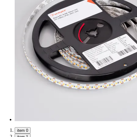
item 0
item 1