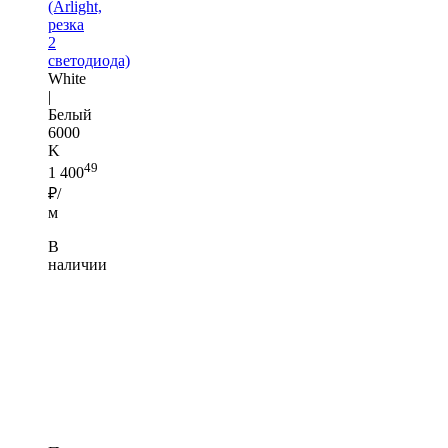
(Arlight,
резка
2
светодиода)
White
|
Белый
6000
K
49
1 400
₽/
м
В
наличии