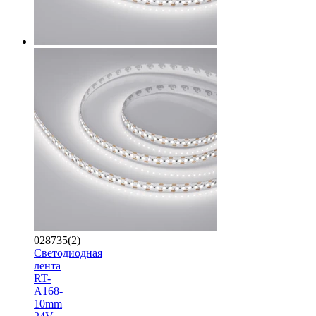
028735(2)
Светодиодная
лента
RT-
A168-
10mm