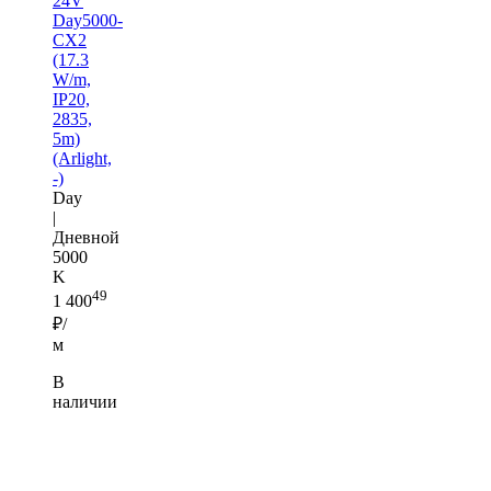
24V
Day5000-
CX2
(17.3
W/m,
IP20,
2835,
5m)
(Arlight,
-)
Day
|
Дневной
5000
K
49
1 400
₽/
м
В
наличии