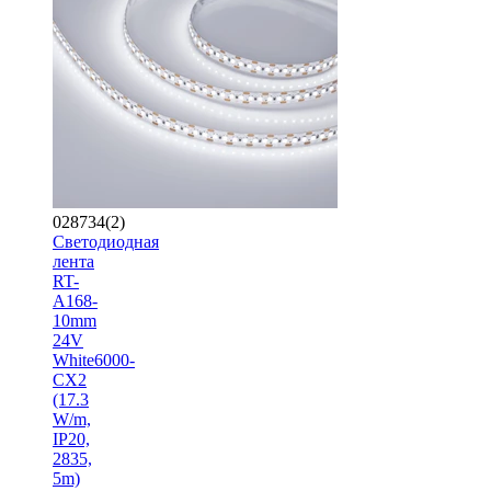
028734(2)
Светодиодная
лента
RT-
A168-
10mm
24V
White6000-
CX2
(17.3
W/m,
IP20,
2835,
5m)