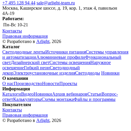
+7 495 128 94 44
sale@arlight-team.ru
Москва, Каширское шоссе, д. 19, кор. 1, этаж 4, павильон
4А-19
Работаем:
Пн-Вс
10-21
Контакты
Правовая информация
© Разработано в
Arlight
, 2026
Каталог
Светодиодные ленты
Источники питания
Системы управления
и автоматизации
Алюминиевые профили
Функциональный
свет
Дизайнерский свет
Системы освещения
Наружное
освещение
Гибкий неон
Светодиодный
декор
Электроустановочные изделия
Светодиоды
Новинки
О компании
О нас
Производство
Новости
Проекты
Информация
Каталоги
Видео
Новинки
Архив вебинаров
Статьи
Вопрос-
ответ
Калькуляторы
Схемы монтажа
Файлы и программы
Покупателям
Контакты
Правовая информация
© Разработано в
Arlight
, 2026