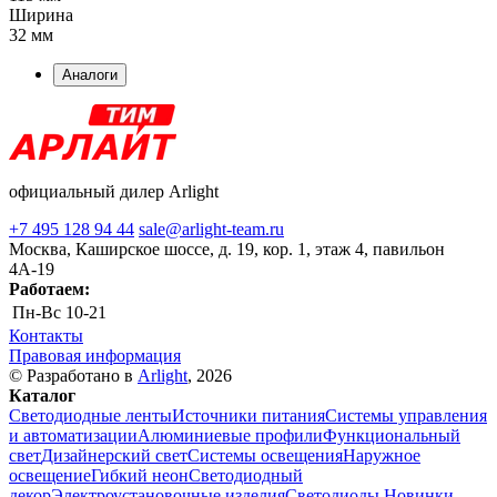
Ширина
32 мм
Аналоги
официальный дилер Arlight
+7 495 128 94 44
sale@arlight-team.ru
Москва, Каширское шоссе, д. 19, кор. 1, этаж 4, павильон
4А-19
Работаем:
Пн-Вс
10-21
Контакты
Правовая информация
© Разработано в
Arlight
, 2026
Каталог
Светодиодные ленты
Источники питания
Системы управления
и автоматизации
Алюминиевые профили
Функциональный
свет
Дизайнерский свет
Системы освещения
Наружное
освещение
Гибкий неон
Светодиодный
декор
Электроустановочные изделия
Светодиоды
Новинки