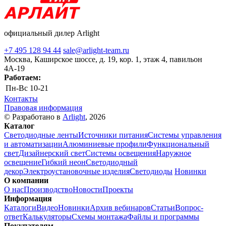
официальный дилер Arlight
+7 495 128 94 44
sale@arlight-team.ru
Москва, Каширское шоссе, д. 19, кор. 1, этаж 4, павильон
4А-19
Работаем:
Пн-Вс
10-21
Контакты
Правовая информация
© Разработано в
Arlight
, 2026
Каталог
Светодиодные ленты
Источники питания
Системы управления
и автоматизации
Алюминиевые профили
Функциональный
свет
Дизайнерский свет
Системы освещения
Наружное
освещение
Гибкий неон
Светодиодный
декор
Электроустановочные изделия
Светодиоды
Новинки
О компании
О нас
Производство
Новости
Проекты
Информация
Каталоги
Видео
Новинки
Архив вебинаров
Статьи
Вопрос-
ответ
Калькуляторы
Схемы монтажа
Файлы и программы
Покупателям