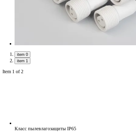
item 0
item 1
Item 1 of 2
Класс пылевлагозащиты
IP65