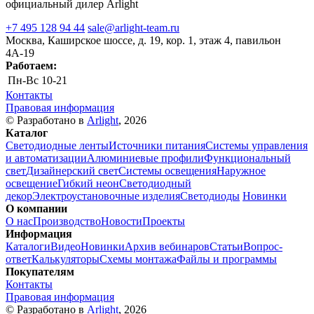
официальный дилер Arlight
+7 495 128 94 44
sale@arlight-team.ru
Москва, Каширское шоссе, д. 19, кор. 1, этаж 4, павильон
4А-19
Работаем:
Пн-Вс
10-21
Контакты
Правовая информация
© Разработано в
Arlight
, 2026
Каталог
Светодиодные ленты
Источники питания
Системы управления
и автоматизации
Алюминиевые профили
Функциональный
свет
Дизайнерский свет
Системы освещения
Наружное
освещение
Гибкий неон
Светодиодный
декор
Электроустановочные изделия
Светодиоды
Новинки
О компании
О нас
Производство
Новости
Проекты
Информация
Каталоги
Видео
Новинки
Архив вебинаров
Статьи
Вопрос-
ответ
Калькуляторы
Схемы монтажа
Файлы и программы
Покупателям
Контакты
Правовая информация
© Разработано в
Arlight
, 2026