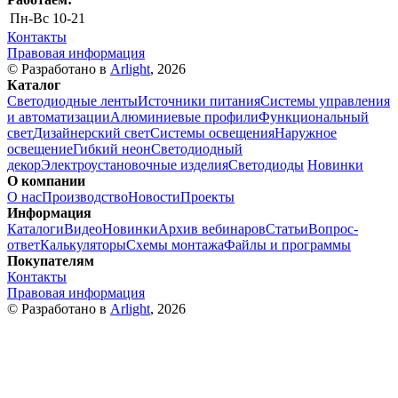
Пн-Вс
10-21
Контакты
Правовая информация
© Разработано в
Arlight
, 2026
Каталог
Светодиодные ленты
Источники питания
Системы управления
и автоматизации
Алюминиевые профили
Функциональный
свет
Дизайнерский свет
Системы освещения
Наружное
освещение
Гибкий неон
Светодиодный
декор
Электроустановочные изделия
Светодиоды
Новинки
О компании
О нас
Производство
Новости
Проекты
Информация
Каталоги
Видео
Новинки
Архив вебинаров
Статьи
Вопрос-
ответ
Калькуляторы
Схемы монтажа
Файлы и программы
Покупателям
Контакты
Правовая информация
© Разработано в
Arlight
, 2026