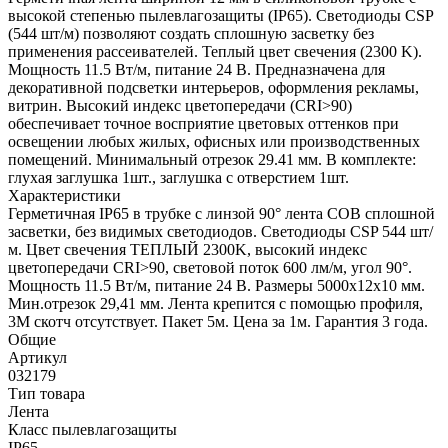
высокой степенью пылевлагозащиты (IP65). Светодиоды CSP
(544 шт/м) позволяют создать сплошную засветку без
применения рассеивателей. Теплый цвет свечения (2300 K).
Мощность 11.5 Вт/м, питание 24 В. Предназначена для
декоративной подсветки интерьеров, оформления рекламы,
витрин. Высокий индекс цветопередачи (CRI>90)
обеспечивает точное восприятие цветовых оттенков при
освещении любых жилых, офисных или производственных
помещений. Минимальный отрезок 29.41 мм. В комплекте:
глухая заглушка 1шт., заглушка с отверстием 1шт.
Характеристики
Герметичная IP65 в трубке с линзой 90° лента COB сплошной
засветки, без видимых светодиодов. Светодиоды CSP 544 шт/
м. Цвет свечения ТЕПЛЫЙ 2300K, высокий индекс
цветопередачи CRI>90, световой поток 600 лм/м, угол 90°.
Мощность 11.5 Вт/м, питание 24 В. Размеры 5000х12х10 мм.
Мин.отрезок 29,41 мм. Лента крепится с помощью профиля,
3М скотч отсутствует. Пакет 5м. Цена за 1м. Гарантия 3 года.
Общие
Артикул
032179
Тип товара
Лента
Класс пылевлагозащиты
IP65