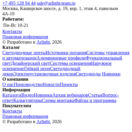
+7 495 128 94 44
sale@arlight-team.ru
Москва, Каширское шоссе, д. 19, кор. 1, этаж 4, павильон
4А-19
Работаем:
Пн-Вс
10-21
Контакты
Правовая информация
© Разработано в
Arlight
, 2026
Каталог
Светодиодные ленты
Источники питания
Системы управления
и автоматизации
Алюминиевые профили
Функциональный
свет
Дизайнерский свет
Системы освещения
Наружное
освещение
Гибкий неон
Светодиодный
декор
Электроустановочные изделия
Светодиоды
Новинки
О компании
О нас
Производство
Новости
Проекты
Информация
Каталоги
Видео
Новинки
Архив вебинаров
Статьи
Вопрос-
ответ
Калькуляторы
Схемы монтажа
Файлы и программы
Покупателям
Контакты
Правовая информация
© Разработано в
Arlight
, 2026