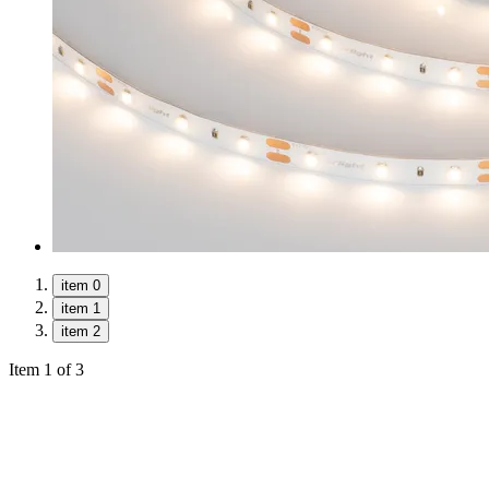
item 0
item 1
item 2
Item 1 of 3