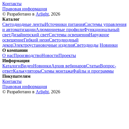
Контакты
Правовая информация
© Разработано в
Arlight
, 2026
Каталог
Светодиодные ленты
Источники питания
Системы управления
и автоматизации
Алюминиевые профили
Функциональный
свет
Дизайнерский свет
Системы освещения
Наружное
освещение
Гибкий неон
Светодиодный
декор
Электроустановочные изделия
Светодиоды
Новинки
О компании
О нас
Производство
Новости
Проекты
Информация
Каталоги
Видео
Новинки
Архив вебинаров
Статьи
Вопрос-
ответ
Калькуляторы
Схемы монтажа
Файлы и программы
Покупателям
Контакты
Правовая информация
© Разработано в
Arlight
, 2026