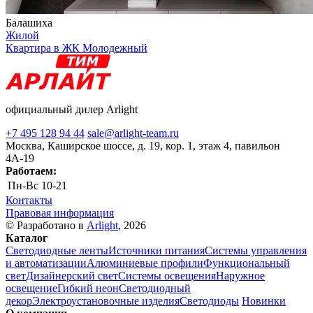
Балашиха
Жилой
Квартира в ЖК Молодежный
официальный дилер Arlight
+7 495 128 94 44
sale@arlight-team.ru
Москва, Каширское шоссе, д. 19, кор. 1, этаж 4, павильон
4А-19
Работаем:
Пн-Вс
10-21
Контакты
Правовая информация
© Разработано в
Arlight
, 2026
Каталог
Светодиодные ленты
Источники питания
Системы управления
и автоматизации
Алюминиевые профили
Функциональный
свет
Дизайнерский свет
Системы освещения
Наружное
освещение
Гибкий неон
Светодиодный
декор
Электроустановочные изделия
Светодиоды
Новинки