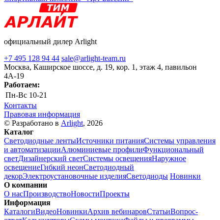
официальный дилер Arlight
+7 495 128 94 44
sale@arlight-team.ru
Москва, Каширское шоссе, д. 19, кор. 1, этаж 4, павильон
4А-19
Работаем:
Пн-Вс
10-21
Контакты
Правовая информация
© Разработано в
Arlight
, 2026
Каталог
Светодиодные ленты
Источники питания
Системы управления
и автоматизации
Алюминиевые профили
Функциональный
свет
Дизайнерский свет
Системы освещения
Наружное
освещение
Гибкий неон
Светодиодный
декор
Электроустановочные изделия
Светодиоды
Новинки
О компании
О нас
Производство
Новости
Проекты
Информация
Каталоги
Видео
Новинки
Архив вебинаров
Статьи
Вопрос-