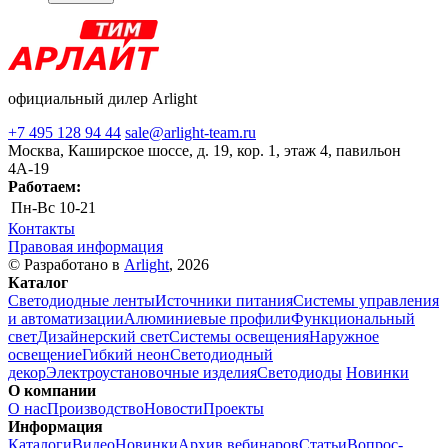
официальный дилер Arlight
+7 495 128 94 44
sale@arlight-team.ru
Москва, Каширское шоссе, д. 19, кор. 1, этаж 4, павильон
4А-19
Работаем:
Пн-Вс
10-21
Контакты
Правовая информация
© Разработано в
Arlight
, 2026
Каталог
Светодиодные ленты
Источники питания
Системы управления
и автоматизации
Алюминиевые профили
Функциональный
свет
Дизайнерский свет
Системы освещения
Наружное
освещение
Гибкий неон
Светодиодный
декор
Электроустановочные изделия
Светодиоды
Новинки
О компании
О нас
Производство
Новости
Проекты
Информация
Каталоги
Видео
Новинки
Архив вебинаров
Статьи
Вопрос-