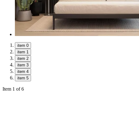
item 0
item 1
item 2
item 3
item 4
item 5
Item 1 of 6