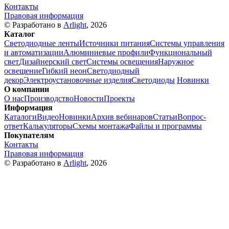
Контакты
Правовая информация
© Разработано в
Arlight
, 2026
Каталог
Светодиодные ленты
Источники питания
Системы управления
и автоматизации
Алюминиевые профили
Функциональный
свет
Дизайнерский свет
Системы освещения
Наружное
освещение
Гибкий неон
Светодиодный
декор
Электроустановочные изделия
Светодиоды
Новинки
О компании
О нас
Производство
Новости
Проекты
Информация
Каталоги
Видео
Новинки
Архив вебинаров
Статьи
Вопрос-
ответ
Калькуляторы
Схемы монтажа
Файлы и программы
Покупателям
Контакты
Правовая информация
© Разработано в
Arlight
, 2026