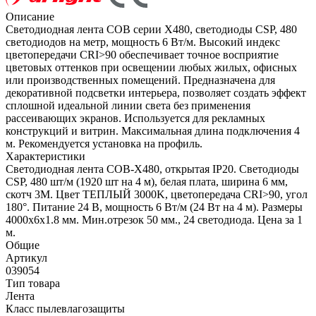
Описание
Светодиодная лента COB серии X480, светодиоды CSP, 480
светодиодов на метр, мощность 6 Вт/м. Высокий индекс
цветопередачи CRI>90 обеспечивает точное восприятие
цветовых оттенков при освещении любых жилых, офисных
или производственных помещений. Предназначена для
декоративной подсветки интерьера, позволяет создать эффект
сплошной идеальной линии света без применения
рассеивающих экранов. Используется для рекламных
конструкций и витрин. Максимальная длина подключения 4
м. Рекомендуется установка на профиль.
Характеристики
Светодиодная лента COB-X480, открытая IP20. Светодиоды
CSP, 480 шт/м (1920 шт на 4 м), белая плата, ширина 6 мм,
скотч 3М. Цвет ТЕПЛЫЙ 3000K, цветопередача CRI>90, угол
180°. Питание 24 В, мощность 6 Вт/м (24 Вт на 4 м). Размеры
4000х6х1.8 мм. Мин.отрезок 50 мм., 24 светодиода. Цена за 1
м.
Общие
Артикул
039054
Тип товара
Лента
Класс пылевлагозащиты