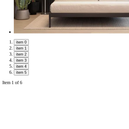
item 0
item 1
item 2
item 3
item 4
item 5
Item 1 of 6