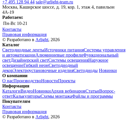
+7 495 128 94 44
sale@arlight-team.ru
Москва, Каширское шоссе, д. 19, кор. 1, этаж 4, павильон
4А-19
Работаем:
Пн-Вс
10-21
Контакты
Правовая информация
© Разработано в
Arlight
, 2026
Каталог
Светодиодные ленты
Источники питания
Системы управления
и автоматизации
Алюминиевые профили
Функциональный
свет
Дизайнерский свет
Системы освещения
Наружное
освещение
Гибкий неон
Светодиодный
декор
Электроустановочные изделия
Светодиоды
Новинки
О компании
О нас
Производство
Новости
Проекты
Информация
Каталоги
Видео
Новинки
Архив вебинаров
Статьи
Вопрос-
ответ
Калькуляторы
Схемы монтажа
Файлы и программы
Покупателям
Контакты
Правовая информация
© Разработано в
Arlight
, 2026