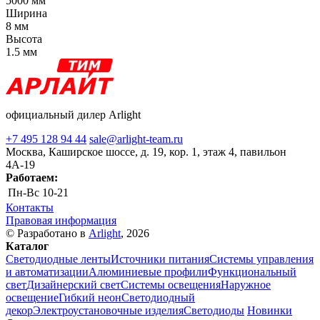
5000 мм
Ширина
8 мм
Высота
1.5 мм
официальный дилер Arlight
+7 495 128 94 44
sale@arlight-team.ru
Москва, Каширское шоссе, д. 19, кор. 1, этаж 4, павильон
4А-19
Работаем:
Пн-Вс
10-21
Контакты
Правовая информация
© Разработано в
Arlight
, 2026
Каталог
Светодиодные ленты
Источники питания
Системы управления
и автоматизации
Алюминиевые профили
Функциональный
свет
Дизайнерский свет
Системы освещения
Наружное
освещение
Гибкий неон
Светодиодный
декор
Электроустановочные изделия
Светодиоды
Новинки