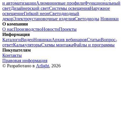
и автоматизации
Алюминиевые профили
Функциональный
свет
Дизайнерский свет
Системы освещения
Наружное
освещение
Гибкий неон
Светодиодный
декор
Электроустановочные изделия
Светодиоды
Новинки
О компании
О нас
Производство
Новости
Проекты
Информация
Каталоги
Видео
Новинки
Архив вебинаров
Статьи
Вопрос-
ответ
Калькуляторы
Схемы монтажа
Файлы и программы
Покупателям
Контакты
Правовая информация
© Разработано в
Arlight
, 2026