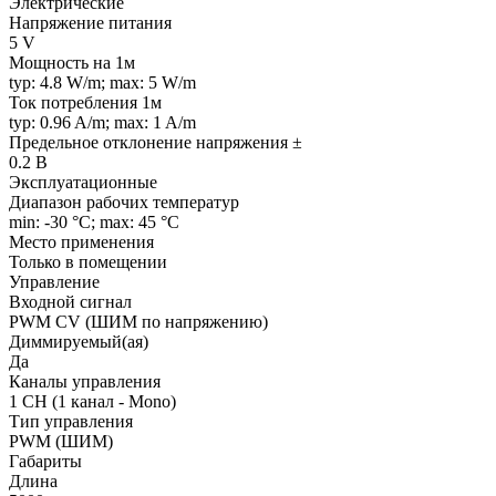
Электрические
Напряжение питания
5 V
Мощность на 1м
typ: 4.8 W/m; max: 5 W/m
Ток потребления 1м
typ: 0.96 A/m; max: 1 A/m
Предельное отклонение напряжения ±
0.2 В
Эксплуатационные
Диапазон рабочих температур
min: -30 °C; max: 45 °C
Место применения
Только в помещении
Управление
Входной сигнал
PWM СV (ШИМ по напряжению)
Диммируемый(ая)
Да
Каналы управления
1 CH (1 канал - Mono)
Тип управления
PWM (ШИМ)
Габариты
Длина