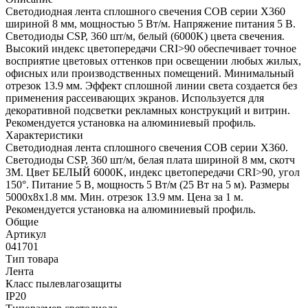
Светодиодная лента сплошного свечения COB серии X360
шириной 8 мм, мощностью 5 Вт/м. Напряжение питания 5 В.
Светодиоды CSP, 360 шт/м, белый (6000K) цвета свечения.
Высокий индекс цветопередачи CRI>90 обеспечивает точное
восприятие цветовых оттенков при освещении любых жилых,
офисных или производственных помещений. Минимальный
отрезок 13.9 мм. Эффект сплошной линии света создается без
применения рассеивающих экранов. Используется для
декоративной подсветки рекламных конструкций и витрин.
Рекомендуется установка на алюминиевый профиль.
Характеристики
Светодиодная лента сплошного свечения COB серии X360.
Светодиоды CSP, 360 шт/м, белая плата шириной 8 мм, скотч
3M. Цвет БЕЛЫЙ 6000K, индекс цветопередачи CRI>90, угол
150°. Питание 5 В, мощность 5 Вт/м (25 Вт на 5 м). Размеры
5000х8х1.8 мм. Мин. отрезок 13.9 мм. Цена за 1 м.
Рекомендуется установка на алюминиевый профиль.
Общие
Артикул
041701
Тип товара
Лента
Класс пылевлагозащиты
IP20