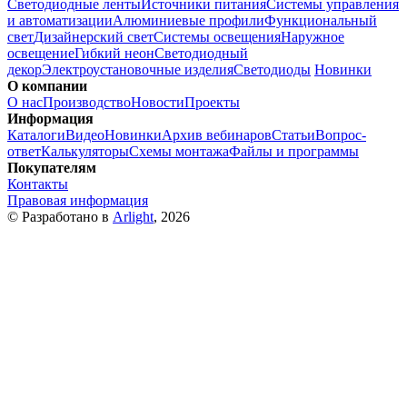
Светодиодные ленты
Источники питания
Системы управления
и автоматизации
Алюминиевые профили
Функциональный
свет
Дизайнерский свет
Системы освещения
Наружное
освещение
Гибкий неон
Светодиодный
декор
Электроустановочные изделия
Светодиоды
Новинки
О компании
О нас
Производство
Новости
Проекты
Информация
Каталоги
Видео
Новинки
Архив вебинаров
Статьи
Вопрос-
ответ
Калькуляторы
Схемы монтажа
Файлы и программы
Покупателям
Контакты
Правовая информация
© Разработано в
Arlight
, 2026