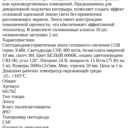
или производственных помещений. Предназначена для
декоративной подсветки интерьера, позволяет создать эффект
сплошной идеальной линии света без применения
рассеивающих экранов. Лента имеет конструкцию
повышенной прочности, что обеспечивает эффективный
теплоотвод. В комплекте силиконовые клипсы 10 шт,
силиконовые заглушки 2 шт.
Характеристики
Светодиодная герметичная лента сплошного свечения COB
серии X480. Светодиоды CSP, 480 шт/м, белая плата шириной
10 мм, скотч 3M. Цвет БЕЛЫЙ 6000K, индекс цветопередачи
CRI>90, угол 120°. Питание 24 В, мощность 15 Вт/м (75 Вт на
5 м). Размеры 5000x12x5мм. Мин. отрезок 50 мм. Цена за 1 м.
Диапазон рабочих температур окружающей среды
-25...+105°С.
Общие
Артикул
041782
Тип товара
Лента
Класс пылевлагозащиты
IP67
Типоразмер светодиода
CSP
Плотность светодиодов