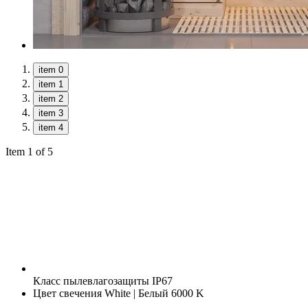
item 0
item 1
item 2
item 3
item 4
Item 1 of 5
Класс пылевлагозащиты
IP67
Цвет свечения
White | Белый 6000 K