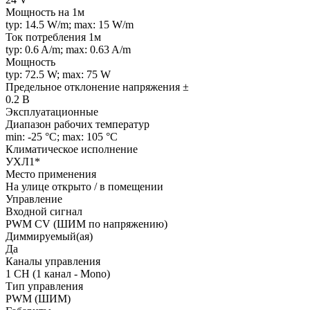
Мощность на 1м
typ: 14.5 W/m; max: 15 W/m
Ток потребления 1м
typ: 0.6 A/m; max: 0.63 A/m
Мощность
typ: 72.5 W; max: 75 W
Предельное отклонение напряжения ±
0.2 В
Эксплуатационные
Диапазон рабочих температур
min: -25 °C; max: 105 °C
Климатическое исполнение
УХЛ1*
Место применения
На улице открыто / в помещении
Управление
Входной сигнал
PWM СV (ШИМ по напряжению)
Диммируемый(ая)
Да
Каналы управления
1 CH (1 канал - Mono)
Тип управления
PWM (ШИМ)