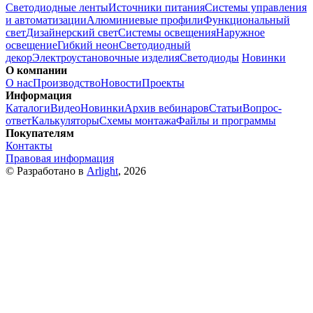
Светодиодные ленты
Источники питания
Системы управления
и автоматизации
Алюминиевые профили
Функциональный
свет
Дизайнерский свет
Системы освещения
Наружное
освещение
Гибкий неон
Светодиодный
декор
Электроустановочные изделия
Светодиоды
Новинки
О компании
О нас
Производство
Новости
Проекты
Информация
Каталоги
Видео
Новинки
Архив вебинаров
Статьи
Вопрос-
ответ
Калькуляторы
Схемы монтажа
Файлы и программы
Покупателям
Контакты
Правовая информация
© Разработано в
Arlight
, 2026