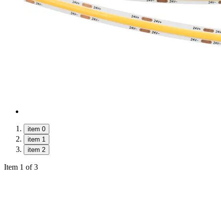
item 0
item 1
item 2
Item 1 of 3